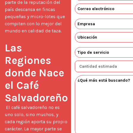
parte de la reputación del 
país descansa en fincas 
pequeñas y micro-lotes que 
compiten con lo mejor del 
mundo en calidad de taza.

Las 
Regiones 
donde Nace 
el Café 
Salvadoreño
 El café salvadoreño no es 
uno solo, sino muchos, y 
cada región aporta su propio 
carácter. La mayor parte se 