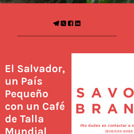
El Salvador, 
un País 
Pequeño 
con un Café 
de Talla 
¡No dudes en contactar a n
Mundial
(808)599-8988