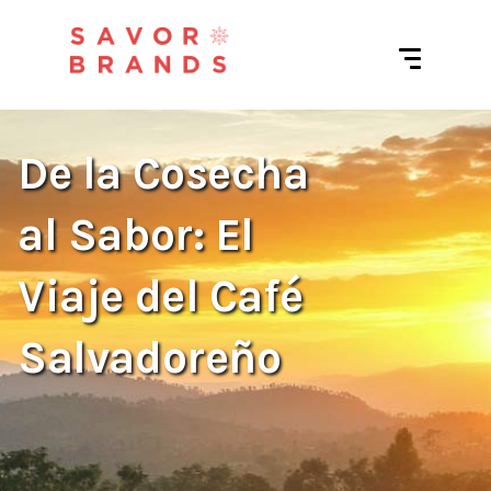
De la Cosecha
al Sabor: El
Viaje del Café
Salvadoreño