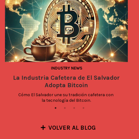
INDUSTRY NEWS
La Industria Cafetera de El Salvador
Adopta Bitcoin
Cómo El Salvador une su tradición cafetera con 
la tecnología del Bitcoin.
VOLVER AL BLOG