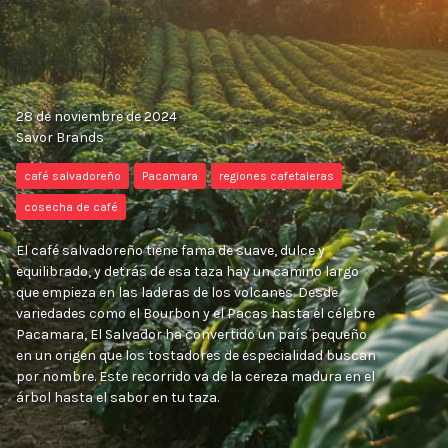
28 de noviembre de 2024
Savor Brands
café salvadoreño
Pacamara
regiones cafetaleras
cosecha de café
El café salvadoreño tiene fama de suave, dulce y
equilibrado, y detrás de esa taza hay un camino largo
que empieza en las laderas de los volcanes. Desde
variedades como el Bourbon y el Pacas hasta el célebre
Pacamara, El Salvador ha convertido un país pequeño
en un origen que los tostadores de especialidad buscan
por nombre. Este recorrido va de la cereza madura en el
árbol hasta el sabor en tu taza.