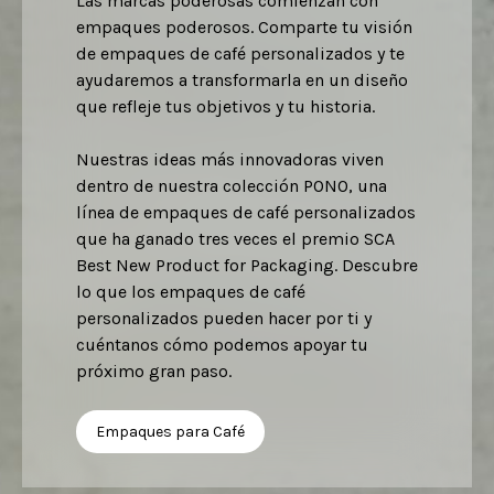
Las marcas poderosas comienzan con 
Las cajas personalizadas y troqueladas 
frescura y hacen que tus productos 
propio diseño a las bolsas en stock, para 
empaques poderosos. Comparte tu visión 
mejoran la experiencia de unboxing y 
Reduce costos e incrementa tus ingresos 
destaquen en los estantes.
que destaques y te mantengas fiel a tu 
Bolsas Impresas Digitalmente
de empaques de café personalizados y te 
ponen en valor tu marca. Personaliza el 
con empaques personalizados hermosos y 
estilo.
ayudaremos a transformarla en un diseño 
aspecto y la sensación de tus empaques, 
consistentes.
Empaque de Alimentos
que refleje tus objetivos y tu historia.

mientras proteges tu producto y creas un 
Bolsas de Stock
momento inolvidable para tus clientes.
Bolsas Impresas Rotograbado
Nuestras ideas más innovadoras viven 
dentro de nuestra colección PONO, una 
Cajas Personalizadas
línea de empaques de café personalizados 
que ha ganado tres veces el premio SCA 
Best New Product for Packaging. Descubre 
lo que los empaques de café 
personalizados pueden hacer por ti y 
cuéntanos cómo podemos apoyar tu 
próximo gran paso.
Empaques para Café