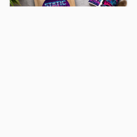
PACKAGING
Rectas, Lisas y con tu Marca: Cómo
Aplicar Etiquetas en Bolsas de Café
de Stock
Aplicar bien las etiquetas en bolsas de café de
stock te da un look personalizado por menos.
Aprende a colocarlas rectas, lisas y sin bur...
Leer más →