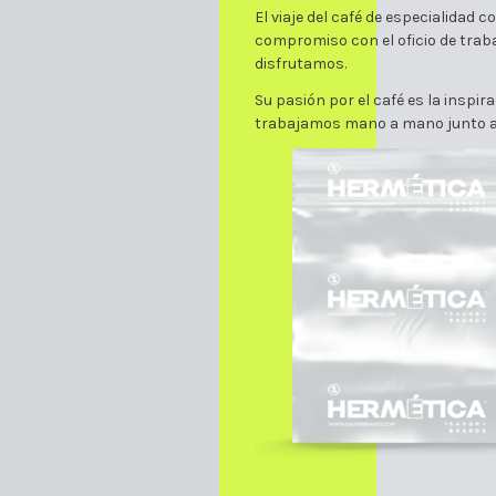
El viaje del café de especialidad
compromiso con el oficio de trabaj
disfrutamos.
Su pasión por el café es la insp
trabajamos mano a mano junto a u