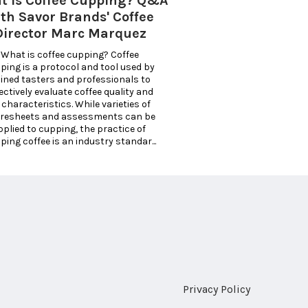
t is Coffee Cupping? Q&A
th Savor Brands' Coffee
Director Marc Marquez
cupping? Coffee 
ping is a protocol and tool used by 
ained tasters and professionals to 
ectively evaluate coffee quality and 
 characteristics. While varieties of 
resheets and assessments can be 
pplied to cupping, the practice of 
cupping coffee is an industry standar... 
Privacy Policy