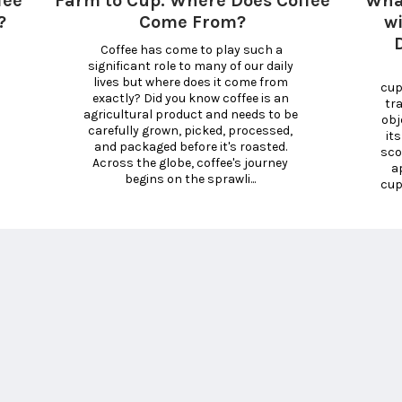
fee
Farm to Cup: Where Does Coffee
Wha
?
Come From?
wi
 Coffee has come to play such a 
significant role to many of our daily 
 What is coffee 
lives but where does it come from 
cup
exactly? Did you know coffee is an 
tr
agricultural product and needs to be 
obj
carefully grown, picked, processed, 
its
and packaged before it's roasted. 
sco
Across the globe, coffee's journey 
a
begins on the sprawli... 