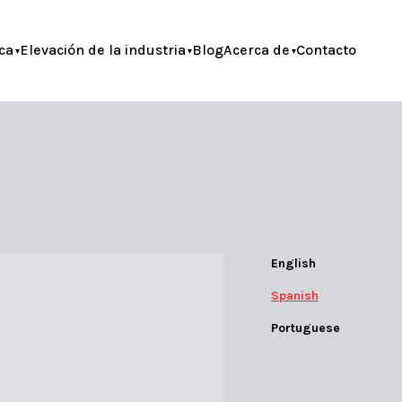
ca
Elevación de la industria
Blog
Acerca de
Contacto
English
Spanish
Portuguese