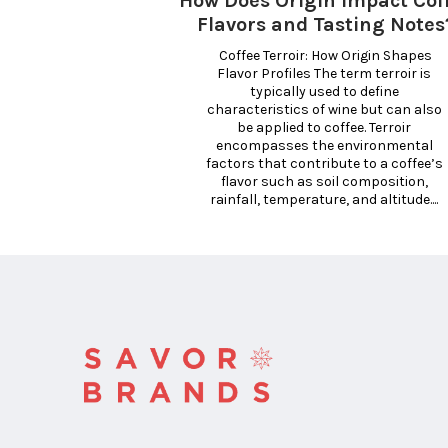
How Does Origin Impact Cof
Flavors and Tasting Notes
 Coffee Terroir: How Origin Shapes 
Flavor Profiles The term terroir is 
typically used to define 
characteristics of wine but can also 
be applied to coffee. Terroir 
encompasses the environmental 
factors that contribute to a coffee’s 
flavor such as soil composition, 
rainfall, temperature, and altitude.... 