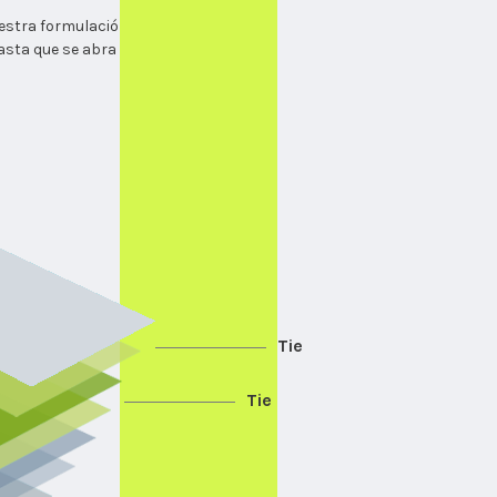
stra formulación de película,
 hasta que se abra nuevamente
Tie
Tie