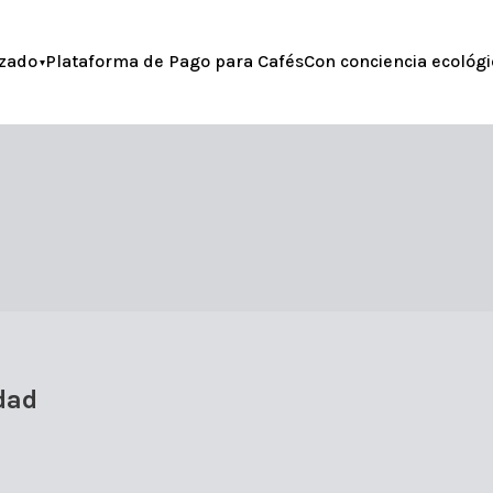
zado
Plataforma de Pago para Cafés
Con conciencia ecológi
idad