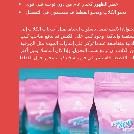
خطر الظهور كخيار عام من دون توجيه فني قوي
محبو الكلاب ومحبو القطط قد ينقسمون في التفضيل
 تُظهر سلوكيات المستهلكين غالبًا أن هوية الحيوان الأليف تتصل بأسلوب الحياة. يميل أصحاب الكلاب إلى 
الإشارات الاجتماعية والخارجية، بينما يميل أصحاب القطط إلى الإشارات المستقلة والذكية. وجود كلب على الكيس قد يدفع صاحب كلب 
للشراء، ووجود قط قد يفعل الشيء نفسه لصاحب قط. يمكن تحقيق جاذبية متقاطعة عندما تركز على إشارات الجودة مثل الحِرَفية 
والمنشأ والطعم. إذا كان معظم جمهورك من مالكي الكلاب، يمكن لسلسلة من الكلاب أن ترفع نسب التحويل. وإذا كان أساسك يميل أكثر 
اب القطط، فاستثمر في فن ونسخ ذكية تتمحور حول القطط.