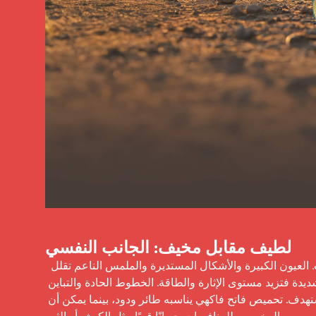
لطيف مقابل مخيف: الجانب النفسي
 تفعل الحيوانات اللطيفة فعلها في تنشيط مشاعر الرعاية والدفء والاقتراب. العيون الكبيرة والأشكال المستديرة والملمس الناعم تقلل 
من الإحساس بالمخاطرة في ذهن المشتري. أما الحيوانات المخيفة أو الشديدة فتزيد مستوى الإثارة والطاقة. الخطوط الحادة والتباين 
العالي يشيران إلى القوة والصلابة. اختر بناءً على قصة النكهة والمشتري المستهدف. تحميص فاتح فاكهي يناسبه طائر ودود، بينما يمكن أن 