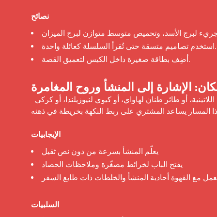
نصائح
استخدم تصاميم متسقة حتى تُقرأ السلسلة كعائلة واحدة.
أضِف بطاقة صغيرة داخل الكيس لتعميق القصة.
ان: الإشارة إلى المنشأ وروح المغامرة
 يمكن للحياة البرية الإقليمية أن تلمّح إلى المنشأ أو السفر. نمر مرقّط لأمريكا اللاتينية، أو طائر طنان لهاواي، أو كيوي لنيوزيلندا، أو كركي 
 هذا المسار يساعد المشتري على ربط النكهة بخريطة في ذهنه.
الإيجابيات
يعلّم المنشأ بسرعة من دون نص ثقيل
يفتح الباب لخرائط مصغّرة وملاحظات الحصاد
عمل مع القهوة أحادية المنشأ والخلطات ذات طابع السفر
السلبيات