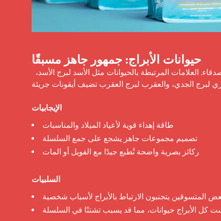
حيوانات الأبراج: جمهور جاهز مسبقًا
 يجلب علم التنجيم جمهورًا جاهزًا. فالناس يجمعون رمز برجهم ويهدونه للأصدقاء. العلامات المرتبطة بالحيوانات مثل الأسد لبرج الأسد، 
حري لبرج الجدي، والعقرب لبرج العقرب تضيف أيقونات جريئة.
الإيجابيات
طاقة إهداء قوية لأعياد الميلاد والمناسبات
تصميم مجموعات جاهز يشجع على جمع السلسلة
ركائز بصرية واضحة تُطبع جيدًا مع الفويل أو المات
السلبيات
عض المتسوقين يتجنبون الارتباط بالأبراج لأسباب شخصية
ت كل الأبراج حيوانات، مما قد يسبب تشتتًا في السلسلة