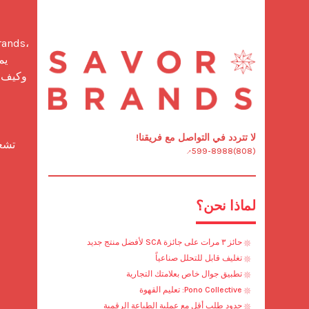
لا تتردد في التواصل مع فريقنا!
(808)599-8988
لماذا نحن؟
حائز ٣ مرات على جائزة SCA لأفضل منتج جديد
تغليف قابل للتحلل صناعياً
تطبيق جوال خاص بعلامتك التجارية
Pono Collective: تعليم القهوة
حدود طلب أقل مع عملية الطباعة الرقمية