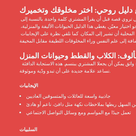
دليل روحي: اختر مخلوقك وتخميرك
 تجذب الحيوانات على تغليف أكياس القهوة الانتباه بسرعة. فهي تروي قصة قبل أن يقرأ المشتري كلمة واحدة. بالنسبة إلى Savor Brands، 
يمكن لفن الحيوانات أن يصيغ الهوية، ويشعل المشاعر، ويقود المشتري نحو اختيار معيّن. يغطي هذا الدليل الحيوانات الأليفة والمنزلية، 
وكيف يمكن لعلامات الأبراج أن تدفع روح المعجبين، وكيف يمكن للحياة البرية المحلية أن تشير إلى المكان. كما نلقي نظرة على الإيجابيات 
ضافة إلى علم النفس وراء المخلوقات اللطيفة مقابل المخيفة.
لمألوف: الكلاب والقطط وحيوانات المنزل
 تشعر الحيوانات الأليفة بأنها شخصية وقريبة. كلب بعيون لامعة أو قط بهدوء واثق يمكن أن يجعلا المشتري يبتسم. هذه الاستجابة الدافئة 
تساعد علامة جديدة على أن تبدو ودّية وموثوقة.

الإيجابيات
جاذبية واسعة للعائلات والمتسوقين العاديين
ن السهل ربطها بملاحظات نكهة مثل دافئ، ناعم أو هادئ
تعمل جيدًا مع المواسم ومع وسائل التواصل الاجتماعي
السلبيات