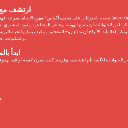
ارتشف مع 
والسلبيات، إ

ابدأ با
م