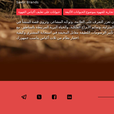
Savor Brands
تجارية للقهوة بموضوع الحيوانات الأليفة
حيوانات على تغليف أكياس القهوة
ن تعزز التعرف على العلامة، وتوجّه المشاعر، وتروي قصة المنشأ في
منزلية، وتمائم الأبراج الفلكية، والحياة البرية المرتبطة بالمناطق، مع
تأثير الرسومات اللطيفة مقابل المخيفة في استجابة المشتري وكيفية
اختبار نظام من ثلاث أكياس يناسب جمهورك.