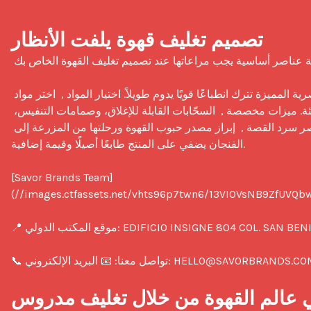
تصميم تغليف قهوة يلفت الأنظار
 يتطلب تصميم تغليف قهوة مميز تحقيق توازن بين الوظيفة والجماليات. إليك أربعة عناصر أساسية يجب مراعاتها عند تصميم تغليف القهوة الخاص بك:

تصميم ملفت للنظر ,  الألوان الجريئة، والخطوط الجذابة، والرسومات البصرية المميزة تترك انطباعًا قويًا يدوم طويلاً. اختيار المواد ,  اختر مواد 
مستدامة ومتينة تناسب احتياجات علامتك التجارية وتلبي معايير الجودة والبيئة. ميزات مخصصة ,  السحّابات القابلة للإغلاق، وصمامات التنفيس، 
والأشكال المبتكرة تعزز الراحة وسهولة الاستخدام وتجذب انتباه العملاء. عناصر سرد القصة ,  إبراز مصدر حبوب القهوة ورحلتها من المزرعة إلى 
الفنجان يضفي على المنتج طابعًا أصيلًا وقيمة إضافية.

[Savor Brands Team]
(//images.ctfassets.net/vhts96p7twn6/13VIOVsNB9ZfUVQb
📞 تواصل معنا: 📧 البريد الإلكتروني: HELLO@SAVORBRANDS.COM 📱 الهاتف: +503 22673840

في عالم القهوة من خلال تغليف مدروس