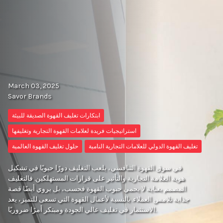
March 03, 2025
Savor Brands
ابتكارات تغليف القهوة الصديقة للبيئة
استراتيجيات فريدة لعلامات القهوة التجارية وتغليفها
تغليف القهوة الدولي للعلامات التجارية النامية
حلول تغليف القهوة العالمية
في سوق القهوة التنافسي، يلعب التغليف دورًا حيويًا في تشكيل
هوية العلامة التجارية والتأثير على قرارات المستهلكين. فالتغليف
المصمم بعناية لا يحمي حبوب القهوة فحسب، بل يروي أيضًا قصة
جذابة تلامس العملاء. بالنسبة لأعمال القهوة التي تسعى للتميز، يعد
الاستثمار في تغليف عالي الجودة ومبتكر أمرًا ضروريًا.