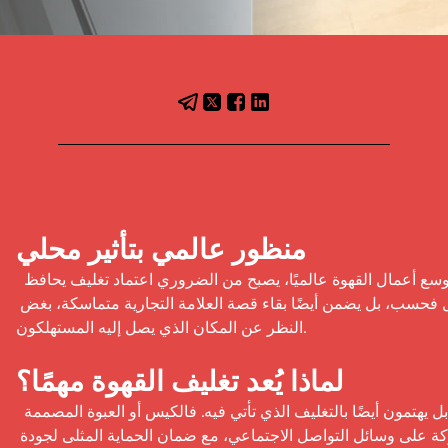
منظور عالمي بتأثير محلي
 يمتد الطلب على تغليف القهوة المتميز إلى ما هو أبعد من الأسواق المحلية. ومع توسع أعمال القهوة عالميًا، يصبح من الضروري اعتماد تغليف يحافظ 
على الجودة والأصالة عبر الحدود. فالتصميم المدروس لا يحمي المنتج أثناء النقل فحسب، بل يضمن أيضًا بقاء قصة العلامة التجارية متماسكة، بغض 
النظر عن المكان الذي يصل إليه المستهلكون.

لماذا يُعد تغليف القهوة مهمًا؟
 لا يقدّر عشاق القهوة في العالم العربي النكهات الفريدة للقهوة المختصة فحسب، بل يهتمون أيضًا بالتغليف الذي تأتي فيه. فالكيس أو العبوة المصممة 
بعناية لا تقتصر على تخزين القهوة، بل تخلق أيضًا تجربة فريدة تستحق المشاركة على وسائل التواصل الاجتماعي، مع ضمان الحماية المثلى لجودة 