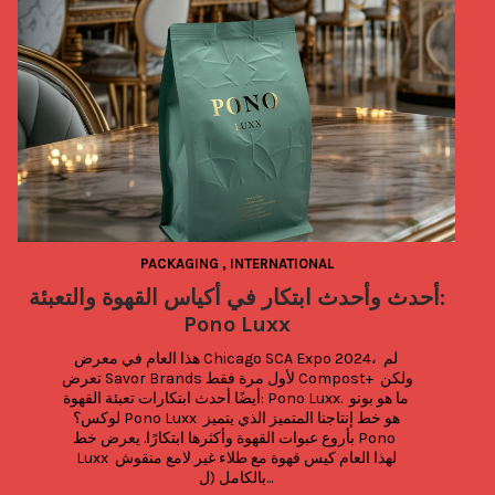
PACKAGING
,
INTERNATIONAL
أحدث وأحدث ابتكار في أكياس القهوة والتعبئة:
Pono Luxx
هذا العام في معرض Chicago SCA Expo 2024، لم 
تعرض Savor Brands لأول مرة فقط Compost+ ولكن 
أيضًا أحدث ابتكارات تعبئة القهوة: Pono Luxx. ما هو بونو 
لوكس؟ Pono Luxx هو خط إنتاجنا المتميز الذي يتميز 
بأروع عبوات القهوة وأكثرها ابتكارًا. يعرض خط Pono 
Luxx لهذا العام كيس قهوة مع طلاء غير لامع منقوش 
بالكامل (ل...