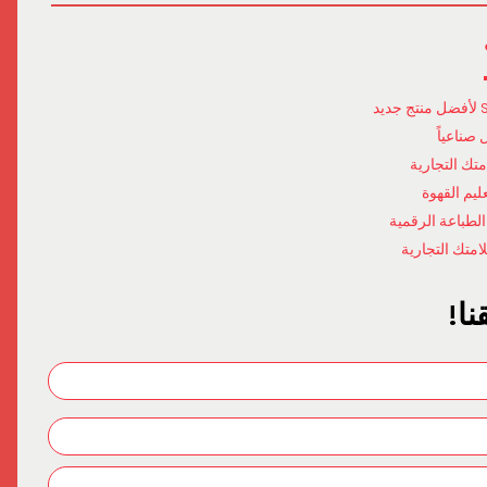
صناعياً
تك التجارية
لطباعة الرقمية
امتك التجارية
نا!