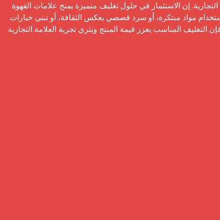
 التغليف ليس مجرد وعاء، بل هو انعكاس للجودة والاستدامة وهوية العلامة التجارية. إن الاستثمار في حلول تغليف متميزة يمنح علامات القهوة 
التجارية فرصة للتميز، وبناء ولاء العملاء، وترك تأثير دائم. سواء من خلال استخدام مواد مبتكرة، أو سرد قصصي يعكس الثقافة، أو تبني خيارات 