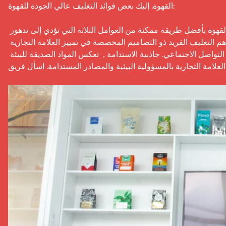
القهوة. إليك بعض فوائد التغليف عالي الجودة للقهوة:

حفظ النضارة ,  عندما يحتوي تغليف القهوة على حواجز من الألمنيوم، فإنه يحمي القهوة بأفضل طريقة ممكنة من العوامل الثلاثة التي تؤدي إلى تدهور 
جودتها: الأكسجين، الرطوبة، والتعرض للضوء. تعزيز هوية العلامة التجارية ,  يساهم التغليف الفريد ذو التصاميم المخصصة في تمييز العلامة التجارية 
للقهوة على الرفوف المزدحمة، كما يجعله جذابًا لمشاركة العملاء على وسائل التواصل الاجتماعي. جاذبية الاستدامة ,  تعكس المواد الصديقة للبيئة 