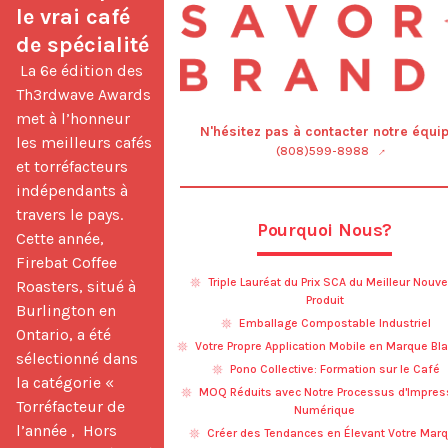
le vrai café 
de spécialité
 La 6e édition des 
Th3rdwave Awards 
met à l’honneur 
N'hésitez pas à contacter notre équip
les meilleurs cafés 
(808)599-8988
et torréfacteurs 
indépendants à 
travers le pays. 
Pourquoi Nous?
Cette année, 
Firebat Coffee 
Triple Lauréat du Prix SCA du Meilleur Nouv
Roasters, situé à 
Produit
Burlington en 
Emballage Compostable Industriel
Ontario, a été 
Votre Propre Application Mobile en Marque Bl
sélectionné dans 
Pono Collective: Formation sur le Café
la catégorie « 
MOQ Réduits avec Notre Processus d'Impres
Torréfacteur de 
Numérique
l’année ,  Hors 
Créer des Tendances en Élevant Votre Mar