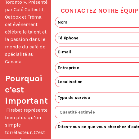
Toronto ». Présenté 
par Café Collectif, 
CONTACTEZ NOTRE ÉQUIP
Oatbox et Tréma, 
cet événement 
célèbre le talent et 
la passion dans le 
monde du café de 
spécialité au 
Canada.

Pourquoi 
c’est 
important
 Firebat représente 
bien plus qu’un 
simple 
torréfacteur. C’est 