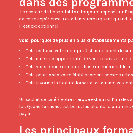
dans des programmes
 Le secteur de l’hospitalité a toujours reposé sur l’expérience, et le café est devenu ces dernières années un élément clé 
de cette expérience. Les clients remarquent quand le
il est exceptionnel.

Voici pourquoi de plus en plus d’établissements p
Cela renforce votre marque à chaque point de cont
Cela crée une opportunité de vente dans votre bo
Cela vous donne quelque chose de mémorable à in
Cela positionne votre établissement comme attenti
Cela favorise la fidélité lorsque les clients veule
Un sachet de café à votre marque est aussi l’un des ar
lui. Quand le sachet est beau, les clients le publien
payer.

Les principaux forma