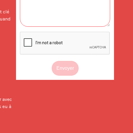
uand 
Envoyer
 avec 
 eu à 