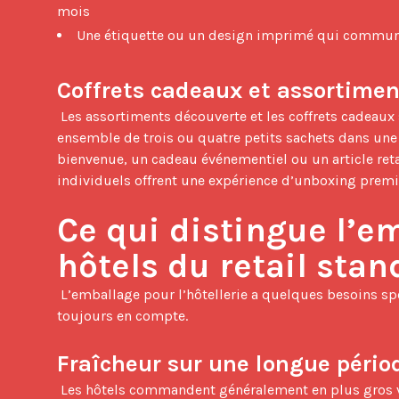
mois
Une étiquette ou un design imprimé qui communiq
Coffrets cadeaux et assortime
 Les assortiments découverte et les coffrets cadeaux sont de plus en plus populaires dans les programmes hôteliers. Un 
ensemble de trois ou quatre petits sachets dans une 
bienvenue, un cadeau événementiel ou un article reta
individuels offrent une expérience d’unboxing premiu
Ce qui distingue l’em
hôtels du retail sta
 L’emballage pour l’hôtellerie a quelques besoins spécifiques que les sachets de café retail standards ne prennent pas 
toujours en compte.

Fraîcheur sur une longue pério
 Les hôtels commandent généralement en plus gros volumes et distribuent plus lentement sur plusieurs semaines ou 