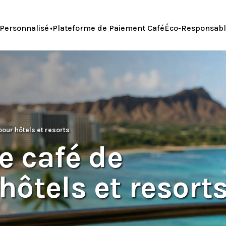
Personnalisé
Plateforme de Paiement Café
Éco-Responsab
ur hôtels et resorts
 café de
ôtels et resort