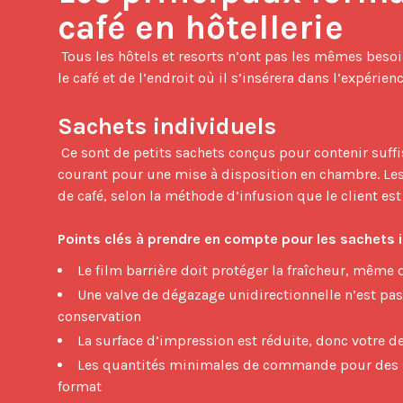
café en hôtellerie
 Tous les hôtels et resorts n’ont pas les mêmes besoins. Le bon format dépend de la manière dont vous comptez utiliser 
le café et de l’endroit où il s’insérera dans l’expérience
Sachets individuels
 Ce sont de petits sachets conçus pour contenir suffisamment de café pour une ou deux tasses. C’est le format le plus 
courant pour une mise à disposition en chambre. Les 
de café, selon la méthode d’infusion que le client est 
Points clés à prendre en compte pour les sachets i
Le film barrière doit protéger la fraîcheur, même
Une valve de dégazage unidirectionnelle n’est pas 
conservation
La surface d’impression est réduite, donc votre de
Les quantités minimales de commande pour des sa
format