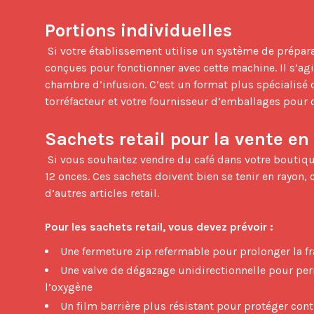
Portions individuelles
 Si votre établissement utilise un système de préparation spécifique en chambre, vous pouvez avoir besoin de portions 
conçues pour fonctionner avec cette machine. Il s’ag
chambre d’infusion. C’est un format plus spécialisé 
torréfacteur et votre fournisseur d’emballages pour
Sachets retail pour la vente e
 Si vous souhaitez vendre du café dans votre boutique cadeau ou votre lobby, vous aurez besoin de sachets allant de 4 à 
12 onces. Ces sachets doivent bien se tenir en rayon, 
d’autres articles retail.

Pour les sachets retail, vous devez prévoir :
Une fermeture zip refermable pour prolonger la f
Une valve de dégazage unidirectionnelle pour perm
l’oxygène
Un film barrière plus résistant pour protéger con