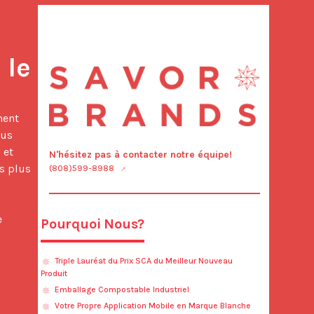
le 
us 
et 
N'hésitez pas à contacter notre équipe!
 plus 
(808)599-8988
 
Pourquoi Nous?
Triple Lauréat du Prix SCA du Meilleur Nouveau
Produit
Emballage Compostable Industriel
Votre Propre Application Mobile en Marque Blanche