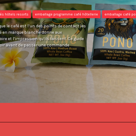
és hôtels resorts
emballage programme café hôtellerie
emballage café por
ue le café est l’un des points de contact les
afé en marque blanche donne aux
re et l’impression qu’ils laissent. Ce guide
savoir avant de passer une commande