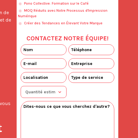
Pono Collective: Formation sur le Café
MOQ Réduits avec Notre Processus d'Impression
Numérique
t de 
Créer des Tendances en Élevant Votre Marque
CONTACTEZ NOTRE ÉQUIPE!
vous 
 