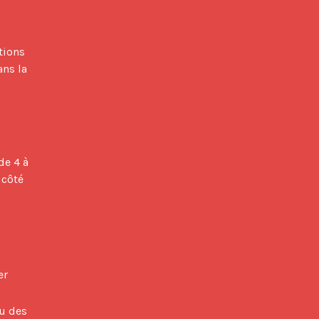
ns la 
côté 
er
ou des