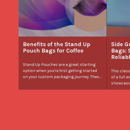
Benefits of the Stand Up
Side G
Pouch Bags for Coffee
Bags: 
Reliab
Stand Up Pouches are a great starting
option when you're first getting started
This class
on your custom packaging journey. These
of a full 
bag styles offer a wide design area, sturdy
showcasin
base, and a convenient resealable
bottom e
closure. This bag style is not only ideal for
upright on she
coffee but great for complementary
presentati
items such as cookies, baked goods, and
Gusset V-
treats.
that can 
or belly b
design.