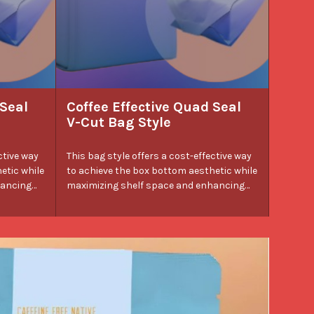
 Seal
Coffee Effective Quad Seal
V-Cut Bag Style
ctive way
This bag style offers a cost-effective way
etic while
to achieve the box bottom aesthetic while
hancing
maximizing shelf space and enhancing
t choice
product display. It's an excellent choice
for packaging coffee beans, cookies, and
h
other food items, providing both
ty and a polished appearance.
functionality and a polished appearance.