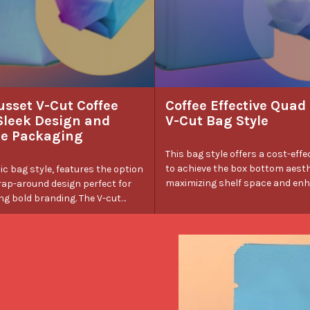
usset V-Cut Coffee
Coffee Effective Quad
Sleek Design and
V-Cut Bag Style
le Packaging
This bag style offers a cost-effe
to achieve the box bottom aesth
ic bag style, features the option
maximizing shelf space and en
wrap-around design perfect for
product display. It's an excellen
g bold branding. The V-cut
for packaging coffee beans, cookies, and
nsures the packaging stands
other food items, providing bot
lves, enhancing
functionali
on and practicality. The Side
Cut bag is an affordable option
be elevated with custom labels
ands for a unique and sleek