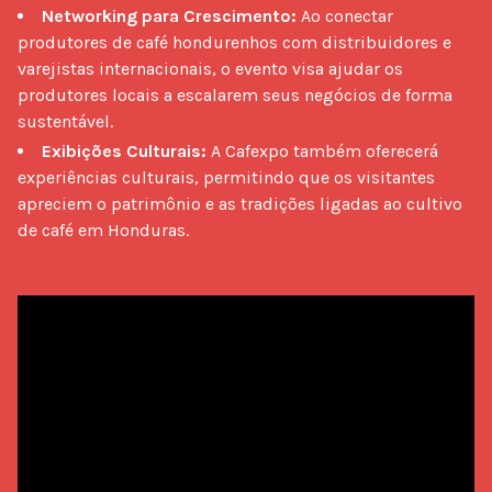
Networking para Crescimento:
Ao conectar
produtores de café hondurenhos com distribuidores e
varejistas internacionais, o evento visa ajudar os
produtores locais a escalarem seus negócios de forma
sustentável.
Exibições Culturais:
A Cafexpo também oferecerá
experiências culturais, permitindo que os visitantes
apreciem o patrimônio e as tradições ligadas ao cultivo
de café em Honduras.