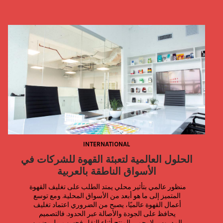
INTERNATIONAL
ب
الحلول العالمية لتعبئة القهوة للشركات في
ي
الأسواق الناطقة بالعربية
منظور عالمي بتأثير محلي يمتد الطلب على تغليف القهوة 
المتميز إلى ما هو أبعد من الأسواق المحلية. ومع توسع 
أعمال القهوة عالميًا، يصبح من الضروري اعتماد تغليف 
يحافظ على الجودة والأصالة عبر الحدود. فالتصميم 
المدروس لا يحمي المنتج أثناء النقل فحسب، بل يضمن 