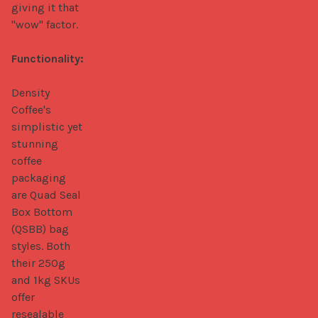
giving it that 
"wow" factor.

Functionality:
Density 
Coffee's 
simplistic yet 
stunning 
coffee 
packaging 
are Quad Seal 
Box Bottom 
(QSBB) bag 
styles. Both 
their 250g 
and 1kg SKUs 
offer 
resealable 