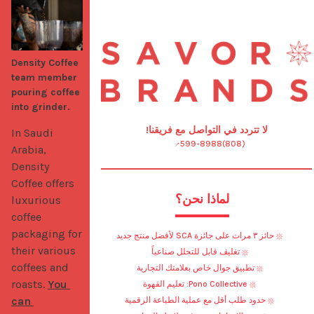
Density Coffee
team member
pouring coffee
into grinder.
لا تتردد في التواصل مع فريقنا!
In Saudi 
(808)599-8988
Arabia, 
Density 
Coffee offers 
لماذا نحن؟
luxurious 
coffee 
packaging for 
حائز ٣ مرات على جائزة SCA لأفضل منتج جديد
their various 
تغليف قابل للتحلل صناعياً
coffees and 
تطبيق جوال خاص بعلامتك التجارية
roasts. 
You 
Pono Collective: تعليم القهوة
can 
حدود طلب أقل مع عملية الطباعة الرقمية