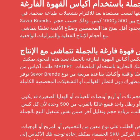
جملة باستخدام أكياس القهوة الفارغة
 تُعد أكياس القهوة الفارغة بالجملة خيارًا مثاليًا للعلامات التجارية التي تنمو لكنها ليست مستعدة بعد للالتزام بتشغيلات طباعة ضخمة. في 
Savor Brands، يعتمد برنامج الأكياس الجاهزة للبيع بالجملة لدينا على حدود دنيا عملية تتراوح بين 500 و1000 كيس، وذلك حسب حجم 
الأونصات. تميل الأحجام الصغيرة إلى الكميات الأعلى، بينما تبدأ الأحجام الأكبر بحدود أقل. يمنح هذا المحمصين وصنّاع الأغذية تغليفًا يتماشى 
مع أحجام الإنتاج الفعلية والميزانيات الواقعية.

 قهوة فارغة بالجملة تتماشى مع الإنتاج
 تعمل العديد من العلامات التجارية في مساحة وسطية بين الهواية والإنتاج الكبير. أكياس القهوة الفارغة بالجملة تسد هذه الفجوة. يمكنك 
طلب أكياس من METPET أو الألومنيوم مع حماية حاجزة ضد الأكسجين والرطوبة والضوء، ثم إضافة علامتك التجارية باستخدام الملصقات. 
توفر Savor Brands أكياسًا واقفة وأكياسًا بقاعدة مربعة من نوع quad seal بألوان أساسية مثل الأبيض، الأسود، الوردي، الأخضر، 
مظهرك دون انتظار القوالب أو التشغيلات المخصصة الكاملة.
تم تصميم نطاق 500 إلى 1000 وحدة بناءً على حركة المنتجات. كيس بحجم ثلاث أو أربع أونصات للعينات أو الهدايا الصغيرة قد يكون 
الأنسب عند 1000 وحدة بسبب سرعة دورانه. أما حجم اثنتي عشرة أونصة أو رطل واحد فيقع غالبًا بالقرب من 500 وحدة لأن كل كيس 
طلب، بزيادة حجم وتقليل آخر ضمن نفس تشغيل البيع بالجملة.
وبما أن هذه أكياس قهوة فارغة، فأنت غير مقيد بمنتج أو تصميم واحد. إذا انخفض الطلب على نوع معين من التحميص أو المزيج أو الوجبات 
الخفيفة، يمكنك إعادة توجيه تلك الأكياس إلى SKU جديد ببساطة عن طريق تغيير الملصق. وإذا حقق منتج ما نجاحًا كبيرًا، يمكنك التركيز 