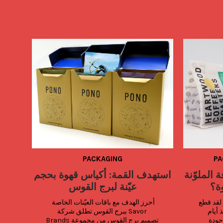
PACKAGING
PA
ة الملوّنة
استهدف القمة: أكياس قهوة بحجم
ة؟
عيّنة لبرج القوس
شفافة وملوّنة: أكياس قهوة تبهر لقد قطع 
أحرز الهدف مع باقات العيّنات الخاصة 
تغليف القهوة شوطًا طويلًا منذ أيام 
ببرج القوس تطلق شركة Savor 
الأكياس الكرافت البسيطة وجودة 
Brands تصميم برج القوس من مجموعة 