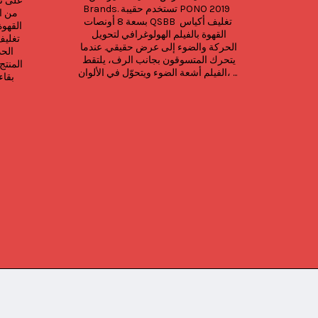
سيفور براندز تقدم حلاً من خلال خط 
Brands. تستخدم حقيبة PONO 2019 
+. هذه المادة 
بسعة 8 أونصات QSBB تغليف أكياس 
المبتكرة تتحلل بكفاءة، مما يقلل من 
القهوة بالفيلم الهولوغرافي لتحويل 
الضرر البيئي مع الحفاظ على جودة 
الحركة والضوء إلى عرض حقيقي. عندما 
المنتج. مصممة للتحلل في البيئات 
يتحرك المتسوقون بجانب الرف، يلتقط 
الفيلم أشعة الضوء ويتحوّل في الألوان، ...