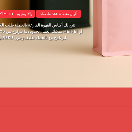
ملصقات SKU بألوان متعددة
أكياس جاهزة من METPET والألومنيوم
تتيح لك أكياس القهوة الفارغة بالجملة طلب الك
الألومنيوم بعدة ألوان، واستخدام نظام ملصقات واحد عبر جميع الأحجام وSKU لبرنامج بيع بالجملة نظيف ومرن.