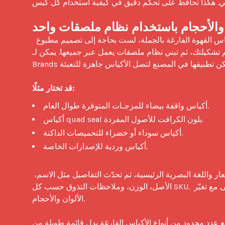
الي. هكذا تحافظ على تحكم دقيق في كيفية استخدام كل كيس.
 والأحجام باستخدام نظام ملصقات واحد
 تغطي خطة البيع بالجملة القوية قائمتك بالكامل دون خلق فوضى. مع أكياس القهوة الفارغة بالجملة، لست بحاجة إلى تصميم مطبوع 
يلتك، ثم تبني نظام ملصقات يعمل عبر جميعها. يمكن لـ Savor 
Brands مساعدتك في تصميم الملصقات أو الاستيكرات، كما يمكن تطبيقها في المصنع لتصل الأكياس جاهزة للتعبئة.

قد تختار مثلًا:
أكياس واقفة بيضاء للمزجـات المتوفرة طوال العام.
أكياس quad seal بلون الكرافت للأصول المفردة.
أكياس سوداء أو خضراء للتحميصات الداكنة.
أكياس وردية للإصدارات الخاصة.
يمكن لكل كيس أن يحمل نفس التخطيط الأساسي للملصق. تحافظ على الشعار واللغة البصرية الرئيسية، ثم تحدّث التفاصيل مثل الاسم، 
الأصل، الوزن، وملاحظات التذوق حسب كل SKU. وبفضل اتباع الملصقات لنظام واحد، يرى المشترون علامة تجارية موحدة حتى مع تغيّر 
الألوان والأحجام.

عدد محدود من أنواع الأكياس الفارغة بدل قائمة طويلة من SKU 