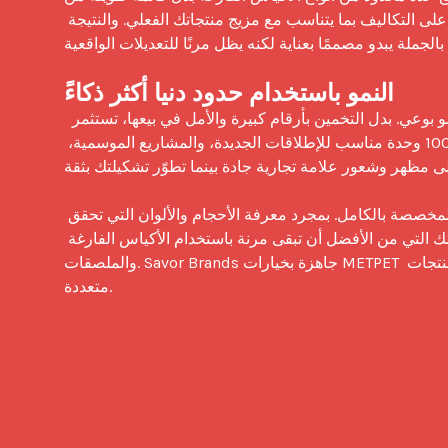
المطبوعة بالكامل. يمكن إضافة الصمامات فقط حيث تحتاجها، مما يحافظ على التكاليف بما يتناسب مع مزيج منتجاتك الفعلي. والنتيجة 
 بالجملة يبدو مصممًا بعناية لكنه يظل مرنًا للتعديلات الواقعية.
النمو باستخدام حدود دنيا أكثر ذكاءً
 تُعد أكياس القهوة الفارغة بالجملة أداة للعلامات التجارية التي ترغب في النمو بوعي. بدل التخمين بأرقام كبيرة والأمل في بيعها، تستثمر 
في حدود دنيا أصغر تتيح لك التعلم من الطلبات الحقيقية. نطاق 500 إلى 1000 وحدة مناسب للإطلاقات الجديدة، والمشاريع الموسمية، 
ى مظهر وشعور علامة تجارية جادة بينما تطوّر تشكيلتك بثقة.
ومع مرور الوقت، يمكن لهذا النظام أن يرشدك نحو الانتقال إلى الطباعة المخصصة بالكامل. بمجرد معرفة الأحجام والألوان التي تحقق 
أفضل أداء، يمكنك تحديد الأكياس التي تستحق تصميمًا مطبوعًا مخصصًا وتلك التي من الأفضل أن تبقى مرنة باستخدام الأكياس الفارغة 
والملصقات. Savor Brands جاهزة بخيارات METPET والألومنيوم الجاهزة، ودعم الملصقات، وخبرة واسعة من العمل عبر خطوط منتجات 
متعددة.