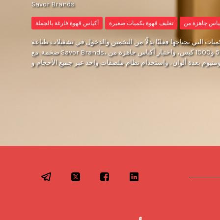
Savor Brands
تغليف قهوة بكميات صغيرة
أكياس قهوة فارغة بالجملة
ميات التي تحتاجها فعليًا بدلًا من التخمين والدخول في تشغيلات طباعة
ضخمة. مع Savor Brands، يمكنك العمل بحدود دنيا تتراوح بين 500 و1000 كيس، واختيار أكياس جاهزة من METPET أو