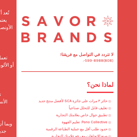
لا تتردد في التواصل مع فريقنا!
(808)599-8988
لماذا نحن؟
حائز ٣ مرات على جائزة SCA لأفضل منتج جديد
تغليف قابل للتحلل صناعياً
تطبيق جوال خاص بعلامتك التجارية
Pono Collective: تعليم القهوة
حدود طلب أقل مع عملية الطباعة الرقمية
صنع الاتجاهات مع رفع علامتك التجارية