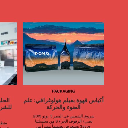
PACKAGING
٧ قرارات صديقة للبيئة لعام 2025
أكياس قهوة بفيلم هولوغرافي: علم
الحلو
الضوء والحركة
للشرك
١. اختر التغليف القابل للتحلل من سيفور 
شروق الشمس في الممر 5: بونو 2019 
براندز نفايات التغليف تُعد من أكبر 
يضيء الرفوف الجزء 3 من سلسلتنا 
المساهمين في المشاكل البيئية، لكن 
يستعرض تصميماً مميزاً من Savor 