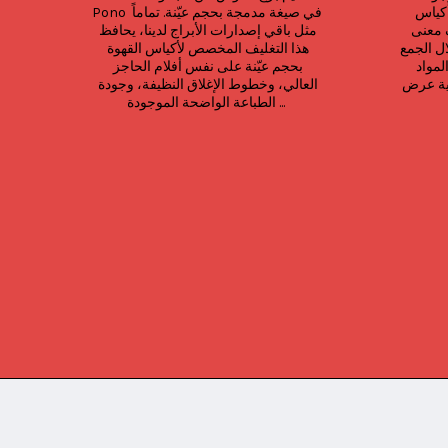
الطباعة الضعيفة. اليوم، تُعيد أكياس 
Pono في صيغة مدمجة بحجم عيّنة. تماماً 
القهوة الشفافة الملوّنة تعريف معنى 
مثل باقي إصدارات الأبراج لدينا، يحافظ 
لفت الأنظار على الرف. ومن خلال الجمع 
هذا التغليف المخصص لأكياس القهوة 
بين عناصر التصميم الحيوية والمواد 
بحجم عيّنة على نفس أفلام الحاجز 
الشفافة، يمكن للعلامات التجارية عرض 
العالي، وخطوط الإغلاق النظيفة، وجودة 
الطباعة الواضحة الموجودة ...