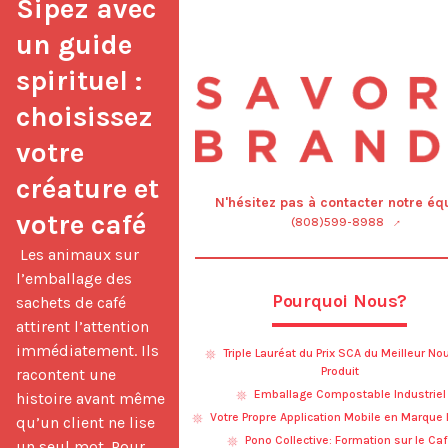
Sipez avec 
un guide 
spirituel : 
choisissez 
votre 
créature et 
N'hésitez pas à contacter notre éq
votre café
(808)599-8988
 Les animaux sur 
l’emballage des 
Pourquoi Nous?
sachets de café 
attirent l’attention 
immédiatement. Ils 
Triple Lauréat du Prix SCA du Meilleur N
Produit
racontent une 
Emballage Compostable Industriel
histoire avant même 
Votre Propre Application Mobile en Marque
qu’un client ne lise 
Pono Collective: Formation sur le Ca
un seul mot. Pour 