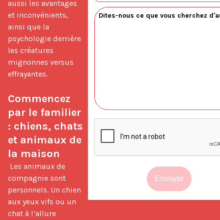
aussi les avantages 
et inconvénients, 
ainsi que la 
psychologie derrière 
les créatures 
mignonnes versus 
effrayantes.

Commencez 
par le familier 
: chiens, chats 
et animaux de 
la maison
 Les animaux de 
compagnie sont 
Envoyer
personnels. Un chien 
aux yeux vifs ou un 
chat à l’allure 