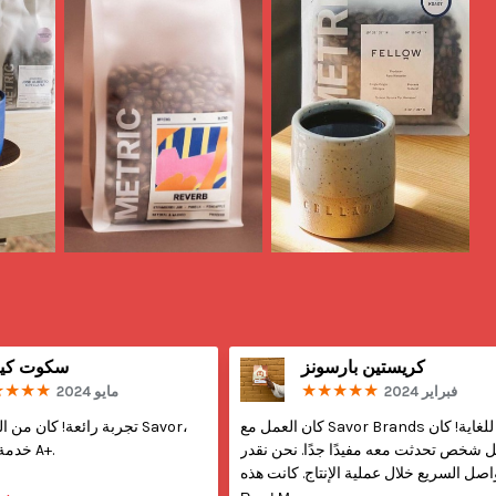
كريستين بارسونز
سكوت كيت
فبراير 2024
مايو 2024
كان العمل مع Savor Brands سهلًا للغاية! كان 
تجربة رائعة! كان من الرائع 
 شخص تحدثت معه مفيدًا جدًا. نحن نقدر 
خدمة ممتازة بتقييم A+.
واصل السريع خلال عملية الإنتاج. كانت هذه 
ted on