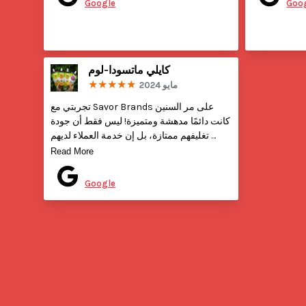
Google
Goo
كايلي ماتسودا-لوم
مايو 2024
تجربتي مع Savor Brands على مر السنين 
كانت دائمًا مدهشة ومتميزة! ليس فقط أن جودة 
تغليفهم ممتازة، بل إن خدمة العملاء لديهم 
استثنائية. تيسا ساعدتنا في تحقيق جميع رغباتنا 
Read More
في التغليف المخصص. إنها رائعة في توجيهك 
Posted on
خلال العملية وتقديم ملاحظات واقتراحات قيمة. 
Google
لقد بذلت دائمًا جهدًا إضافيًا من أجلنا! أوصي 
بشدة بـ Savor Brands لتلبية جميع احتياجاتك 
في التغليف.

كايلي (مزارع كاهوكو)