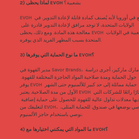
بشعبية؟

2) لماذا يحظى EVOH 
EVOH شائع في أوروبا لأنه يُصنف كمادة قابلة لإعادة التدوير. في 
الولايات المتحدة، لا توجد مرافق لإعادة التدوير قادرة على 
معالجة هذه المادة. ومع ذلك، يحظى EVOH بشعبية في الولايات 
المتحدة بسبب المظهر الفريد الذي يوفره.

3) ما نوع الحماية التي يوفرها EVOH؟
مدير القهوة في Savor Brands، مارك ماركيز، أجرى دراسة 
حول الحماية ومدة صلاحية المواد الحاجزة المختلفة للقهوة. 
يوفر EVOH حماية مماثلة إلى حد كبير للألمنيوم حتى الشهر 
الأول من مدة الصلاحية. يعتبر EVOH خيارًا رائعًا للشركات التي 
لديها معدلات تداول عالية للقهوة. للحصول على حماية إضافية 
لتغليفك من EVOH، نوصي بوضعها في صندوق. للحماية المثلى، 
نوصي باستخدام حاجز الألمنيوم.

4) ما المواد التي يمكنني اختيارها مع EVOH؟