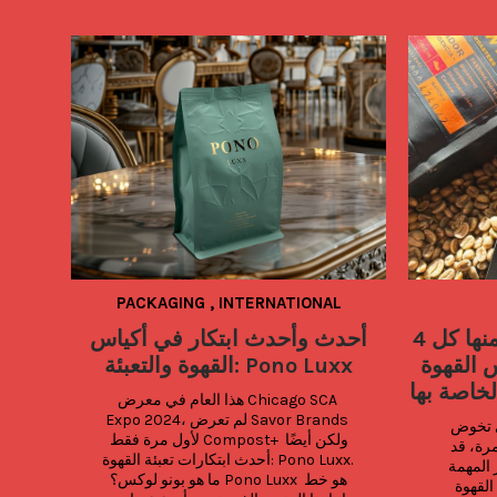
PACKAGING
,
INTERNATIONAL
4 أشياء مهمة يجب أن تتضمنها كل
أحدث وأحدث ابتكار في أكياس
 القهوة
القهوة والتعبئة: Pono Luxx
لخاصة بها
هذا العام في معرض Chicago SCA 
Expo 2024، لم تعرض Savor Brands 
بالنسبة للشركات الصغيرة التي تخوض 
لأول مرة فقط Compost+ ولكن أيضًا 
تجربة التغليف المخصص لأول مرة، قد 
أحدث ابتكارات تعبئة القهوة: Pono Luxx. 
يكون من الصعب تحديد العناصر المهمة 
ما هو بونو لوكس؟ Pono Luxx هو خط 
التي يجب تضمينها على أكياس القهوة 