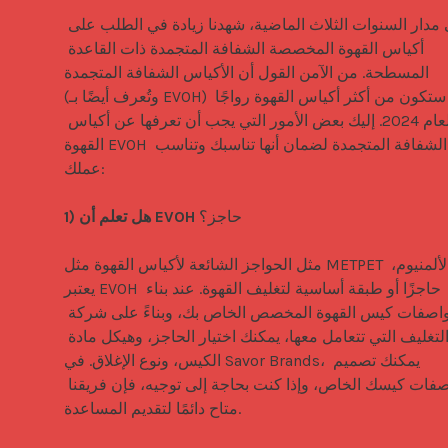
على مدار السنوات الثلاث الماضية، شهدنا زيادة في الطلب على 
أكياس القهوة المخصصة الشفافة المتجمدة ذات القاعدة 
المسطحة. من الآمن القول أن الأكياس الشفافة المتجمدة 
(وتُعرف أيضًا بـ EVOH) ستكون من أكثر أكياس القهوة رواجًا 
لعام 2024. إليك بعض الأمور التي يجب أن تعرفها عن أكياس 
القهوة EVOH أو الشفافة المتجمدة لضمان أنها تناسبك وتناسب 
عملك:

حاجز؟

1) هل تعلم أن EVOH 
مثل الحواجز الشائعة لأكياس القهوة مثل METPET والألمنيوم، 
يعتبر EVOH حاجزًا أو طبقة أساسية لتغليف القهوة. عند بناء 
مواصفات كيس القهوة المخصص الخاص بك، وبناءً على شركة 
التغليف التي تتعامل معها، يمكنك اختيار الحاجز، وهيكل مادة 
الكيس، ونوع الإغلاق. في Savor Brands، يمكنك تصميم 
مواصفات كيسك الخاص، وإذا كنت بحاجة إلى توجيه، فإن فريقنا 
متاح دائمًا لتقديم المساعدة.
