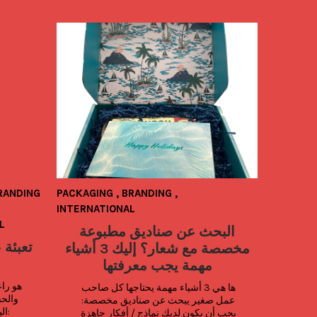
RANDING
PACKAGING
,
BRANDING
,
COOL B
INTERNATIONAL
BRANDI
L
فاخر من
البحث عن صناديق مطبوعة
تعبئة 
مخصصة مع شعار؟ إليك 3 أشياء
مهمة يجب معرفتها
In 
offer
ها هي 3 أشياء مهمة يحتاجها كل صاحب 
fo
عمل صغير يبحث عن صناديق مخصصة: 
roas
ال
يجب أن يكون لديك نماذج / أفكار جاهزة 