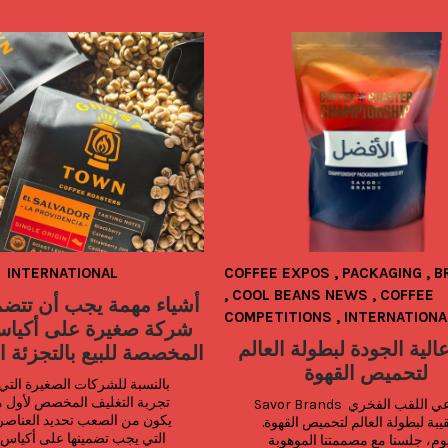
INTERNATIONAL
COFFEE EXPOS
,
PACKAGING
,
B
,
COOL BEANS NEWS
,
COFFEE
COMPETITIONS
,
INTERNATIONA
شركة صغيرة على أكياس
عالية الجودة لبطولة العالم
المخصصة للبيع بالتجزئة ا
لتحميص القهوة
Savor Brands هو راعي اللقب الفخري 
والحقيبة لبطولة العالم لتحميص القهوة. 
يوم، جلسنا مع مصممتنا الموهوبة: 