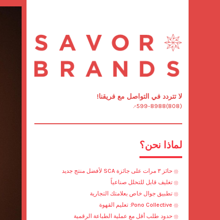
لا تتردد في التواصل مع فريقنا!
(808)599-8988
لماذا نحن؟
حائز ٣ مرات على جائزة SCA لأفضل منتج جديد
تغليف قابل للتحلل صناعياً
تطبيق جوال خاص بعلامتك التجارية
Pono Collective: تعليم القهوة
حدود طلب أقل مع عملية الطباعة الرقمية