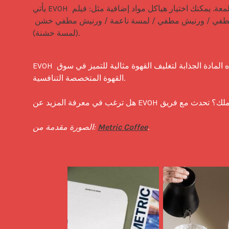
يأتي EVOH بلمعة. يمكنك اختيار هياكل مواد إضافية مثل: فيلم 
مطفي / ورنيش مطفي / لمسة ناعمة / ورنيش مطفي خشن 
(لمسة خشنة).
EVOH هو حاجز فريد وغير شائع في سوق القهوة المتخصصة في الولايات المتحدة. هذه المادة الجذابة لتغليف القهوة مثالية للتميز في سوق 
القهوة المتخصصة التنافسية.

هل ترغب في معرفة المزيد عن EVOH وما إذا كان مناسبًا لعملك؟ تحدث مع فريق Savor Brands اليوم لمعرفة المزيد!

.
Metric Coffee
الصورة مقدمة من: 