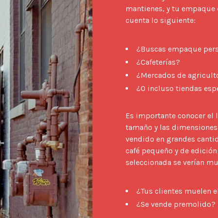
mantienes, y tu empaque d
cuenta lo siguiente:

¿Buscas empaque pers
¿Cafeterías?
¿Mercados de agricult
¿O incluso tiendas esp
Es importante conocer el l
tamaño y las dimensiones de
vendido en grandes cantid
café pequeño y de edición
seleccionada se verían muy
¿Tus clientes muelen el
¿Se vende premolido? ¿