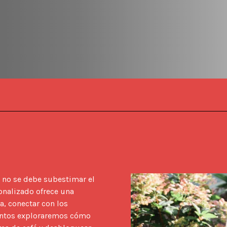
 no se debe subestimar el 
nalizado ofrece una 
, conectar con los 
Juntos exploraremos cómo 