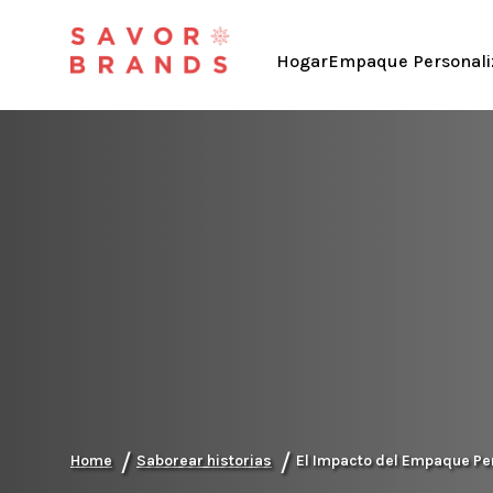
Hogar
Empaque Personali
/
/
Home
Saborear historias
El Impacto del Empaque Per