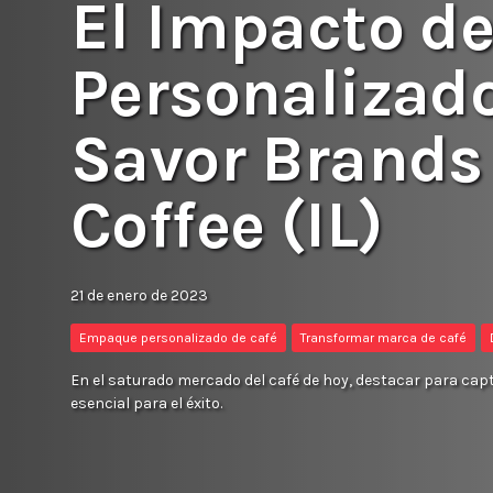
El Impacto d
Personalizado
Savor Brands
Coffee (IL)
21 de enero de 2023
Empaque personalizado de café
Transformar marca de café
En el saturado mercado del café de hoy, destacar para cap
esencial para el éxito.