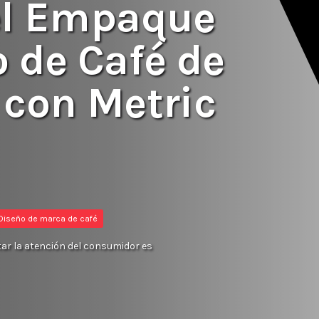
el Empaque
 de Café de
 con Metric
Diseño de marca de café
tar la atención del consumidor es