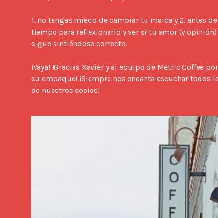
1. no tengas miedo de cambiar tu marca y 2. antes de
tiempo para reflexionarlo y ver si tu amor (y opinió
sigue sintiéndose correcto.

¡Vaya! ¡Gracias Xavier y al equipo de Metric Coffee por
su empaque! ¡Siempre nos encanta escuchar todos lo
de nuestros socios!