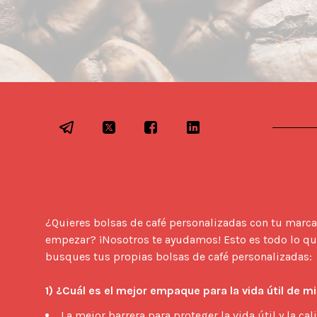
¿Quieres bolsas de café personalizadas con tu marca
empezar? ¡Nosotros te ayudamos! Esto es todo lo qu
busques tus propias bolsas de café personalizadas:

1) ¿Cuál es el mejor empaque para la vida útil de m
La mejor barrera para proteger la vida útil y la cal