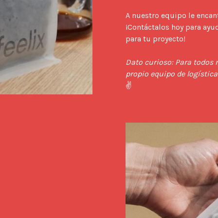
A nuestro equipo le encant
¡Contáctalos hoy para ayu
para tu proyecto!

Dato curioso: Para todos 
propio equipo de logística 
✌