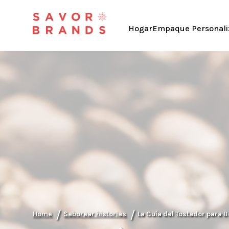
Hogar
Empaque Personali
/
/
Home
Saborear historias
La Guía del Tostador para