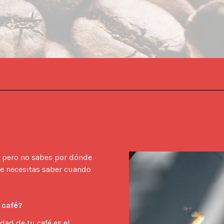
 pero no sabes por dónde 
e necesitas saber cuando 
i café?
idad de tu café es el