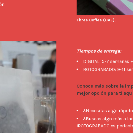
n: 
Three Coffee (UAE).
Tiempos de entrega:
DIGITAL: 5-7 semanas +
ROTOGRABADO: 9-11 sem
Conoce más sobre la imp
mejor opción para ti aquí
¿Necesitas algo rápido
¿Buscas algo más a lar
¡ROTOGRABADO es perfecto 