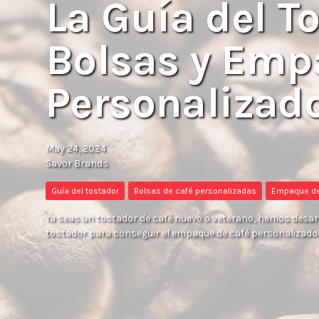
La Guía del T
Bolsas y Emp
Personalizad
May 24, 2024
Savor Brands
Guía del tostador
Bolsas de café personalizadas
Empaque de
Ya seas un tostador de café nuevo o veterano, hemos desarro
tostador para conseguir el empaque de café personalizado 