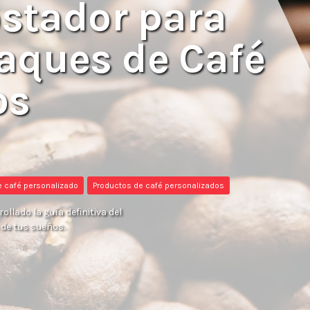
ostador para
aques de Café
os
 café personalizado
Productos de café personalizados
llado la guía definitiva del
de tus sueños.