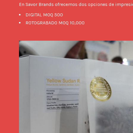
En Savor Brands ofrecemos dos opciones de impresió
DIGITAL MOQ 500
ROTOGRABADO MOQ 10,000