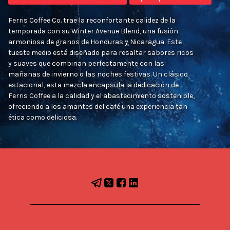
Ferris Coffee Co. trae la reconfortante calidez de la
temporada con su Winter Avenue Blend, una fusión
armoniosa de granos de Honduras y Nicaragua. Este
tueste medio está diseñado para resaltar sabores ricos
y suaves que combinan perfectamente con las
mañanas de invierno o las noches festivas. Un clásico
estacional, esta mezcla encapsula la dedicación de
Ferris Coffee a la calidad y el abastecimiento sostenible,
ofreciendo a los amantes del café una experiencia tan
ética como deliciosa.