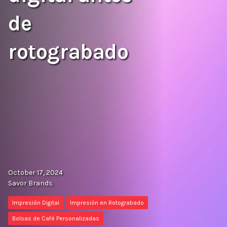
de
rotograbado
October 17, 2024
Savor Brands
Impresión Digital
Impresión en Rotograbado
Bolsas de Café Personalizadas