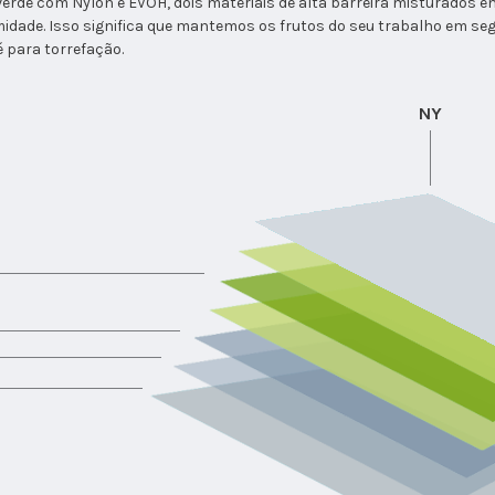
erde com Nylon e EVOH, dois materiais de alta barreira misturados 
umidade. Isso significa que mantemos os frutos do seu trabalho em 
 para torrefação.
NY