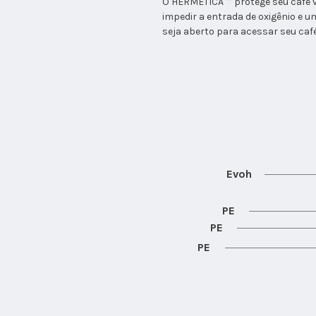
O HERMÉTICA ™ protege seu café v
impedir a entrada de oxigênio e 
seja aberto para acessar seu café
Evoh
PE
PE
PE