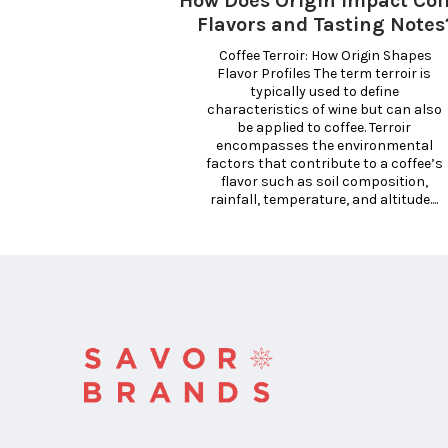
How Does Origin Impact Cof
Flavors and Tasting Notes
 Coffee Terroir: How Origin Shapes 
Flavor Profiles The term terroir is 
typically used to define 
characteristics of wine but can also 
be applied to coffee. Terroir 
encompasses the environmental 
factors that contribute to a coffee’s 
flavor such as soil composition, 
rainfall, temperature, and altitude.... 