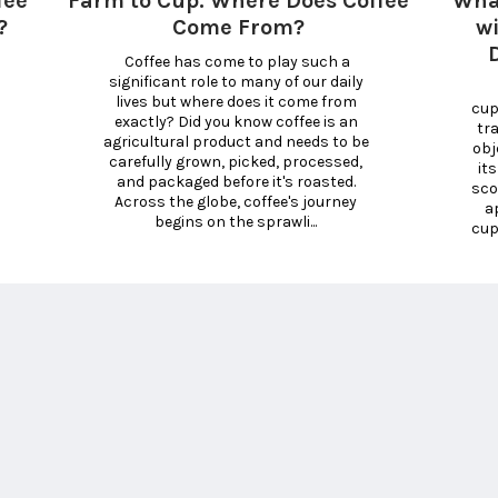
fee
Farm to Cup: Where Does Coffee
Wha
?
Come From?
wi
 Coffee has come to play such a 
significant role to many of our daily 
 What is coffee 
lives but where does it come from 
cup
exactly? Did you know coffee is an 
tr
agricultural product and needs to be 
obj
carefully grown, picked, processed, 
its
and packaged before it's roasted. 
sco
Across the globe, coffee's journey 
a
begins on the sprawli... 