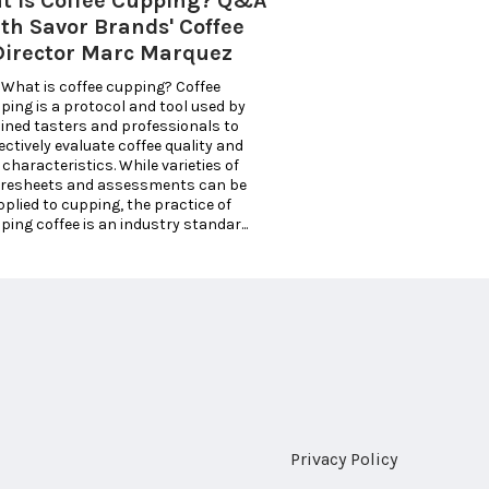
t is Coffee Cupping? Q&A
th Savor Brands' Coffee
Director Marc Marquez
cupping? Coffee 
ping is a protocol and tool used by 
ained tasters and professionals to 
ectively evaluate coffee quality and 
 characteristics. While varieties of 
resheets and assessments can be 
pplied to cupping, the practice of 
cupping coffee is an industry standar... 
Privacy Policy