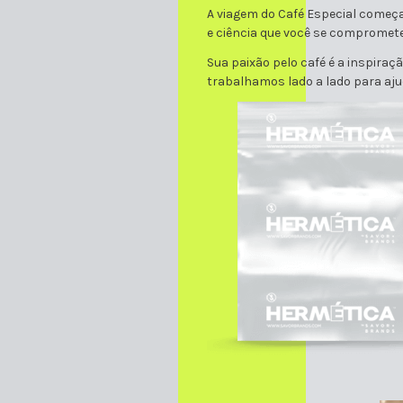
A viagem do Café Especial começa
e ciência que você se compromete 
Sua paixão pelo café é a inspira
trabalhamos lado a lado para ajud