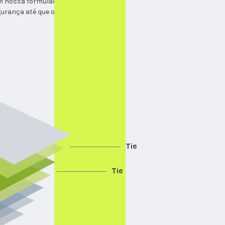
em nossa formulação de filme para
segurança até que o HERMÉTICATM
Tie
Tie