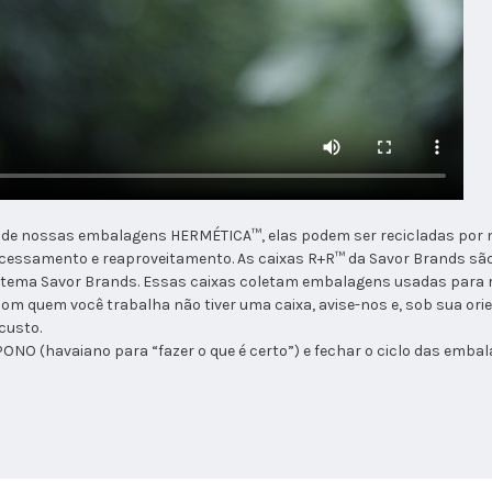
ado de nossas embalagens HERMÉTICA™, elas podem ser recicladas por
cessamento e reaproveitamento. As caixas R+R™ da Savor Brands são
istema Savor Brands. Essas caixas coletam embalagens usadas para
com quem você trabalha não tiver uma caixa, avise-nos e, sob sua o
custo.
ONO (havaiano para “fazer o que é certo”) e fechar o ciclo das emba