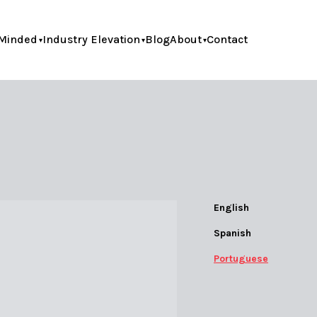
Minded
Industry Elevation
Blog
About
Contact
English
Spanish
Portuguese