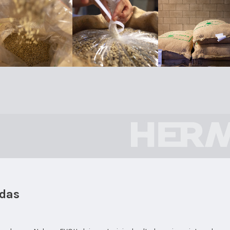
adas
o