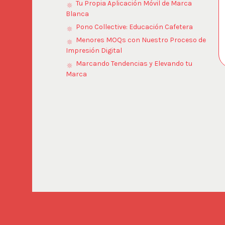
Tu Propia Aplicación Móvil de Marca
Blanca
Pono Collective: Educación Cafetera
Menores MOQs con Nuestro Proceso de
Impresión Digital
Marcando Tendencias y Elevando tu
Marca