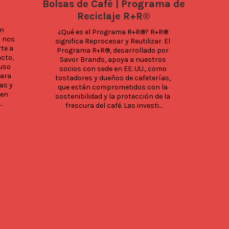
Bolsas de Café | Programa de
Reciclaje R+R®
Có
n 
Waiki
¿Qué es el Programa R+R®? R+R® 
 nos 
significa Reprocesar y Reutilizar. El 
e a 
eve
Programa R+R®, desarrollado por 
cto, 
Hawa
Savor Brands, apoya a nuestros 
uso 
diri
socios con sede en EE. UU., como 
ara 
inclu
tostadores y dueños de cafeterías, 
s y 
Waiki
que están comprometidos con la 
en 
vi
sostenibilidad y la protección de la 
.
frescura del café. Las investi...