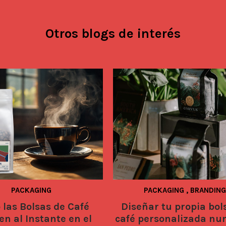
Otros blogs de interés
PACKAGING
PACKAGING
,
BRANDING
las Bolsas de Café
Diseñar tu propia bol
en al Instante en el
café personalizada nu