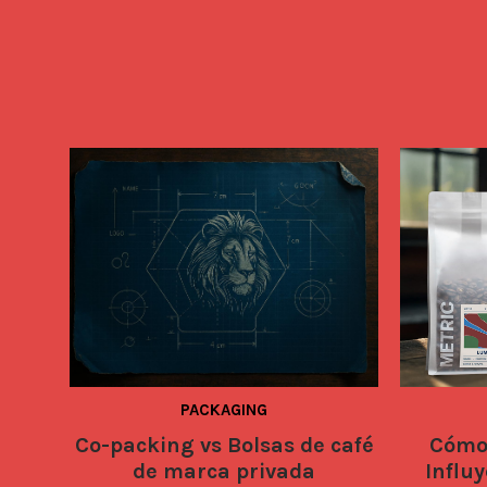
PACKAGING
Co-packing vs Bolsas de café
Cómo 
de marca privada
Influy