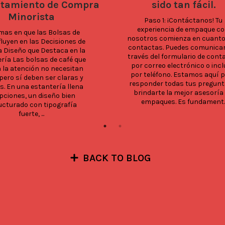
tamiento de Compra
sido tan fácil.
Minorista
Paso 1: ¡Contáctanos! Tu 
experiencia de empaque co
rmas en que las Bolsas de 
nosotros comienza en cuanto
fluyen en las Decisiones de 
contactas. Puedes comunicart
Diseño que Destaca en la 
través del formulario de conta
ría Las bolsas de café que 
por correo electrónico o incl
 la atención no necesitan 
por teléfono. Estamos aquí p
 pero sí deben ser claras y 
responder todas tus pregunta
. En una estantería llena 
brindarte la mejor asesoría 
pciones, un diseño bien 
empaques. Es fundament..
ucturado con tipografía 
fuerte, ...
BACK TO BLOG