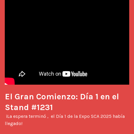
El Gran Comienzo: Día 1 en el 
Stand #1231
 ¡La espera terminó ,  el Día 1 de la Expo SCA 2025 había 
llegado!
