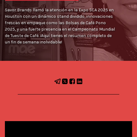
Savor Brands llamó la atención en la Expo SCA 2025 en
Houston con un dinámico stand dividido, innovaciones
frescas en empaque como las Bolsas de Café Pono
2025, y una fuerte presencia en el Campeonato Mundial
de Tueste de Café. ¡Aquí tienes el resumen completo de
un fin de semana inolvidable!