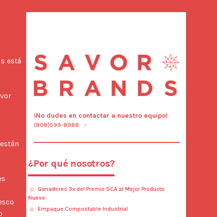
s está 
vor 
¡No dudes en contactar a nuestro equipo!
(808)599-8988
¿Por qué nosotros?
s 
Ganadores 3x del Premio SCA al Mejor Producto
Nuevo
sco 
Empaque Compostable Industrial
 