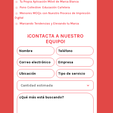
Tu Propia Aplicación Móvil de Marca Blanca
Pono Collective: Educación Cafetera
Menores MOQs con Nuestro Proceso de Impresión
Digital
Marcando Tendencias y Elevando tu Marca
¡CONTACTA A NUESTRO
EQUIPO!