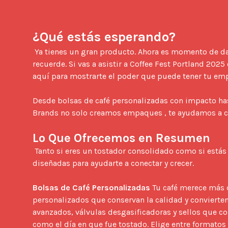
¿Qué estás esperando?
 Ya tienes un gran producto. Ahora es momento de darle un empaque que haga que la gente se detenga, mire y lo 
recuerde. Si vas a asistir a Coffee Fest Portland 2025
aquí para mostrarte el poder que puede tener tu emp
Desde bolsas de café personalizadas con impacto has
Brands no solo creamos empaques , te ayudamos a co
Lo Que Ofrecemos en Resumen
 Tanto si eres un tostador consolidado como si estás lanzando tu primera línea de productos, nuestras soluciones están 
diseñadas para ayudarte a conectar y crecer.

Bolsas de Café Personalizadas
 Tu café merece más 
personalizados que conservan la calidad y convierten
avanzados, válvulas desgasificadoras y sellos que c
como el día en que fue tostado. Elige entre formatos 