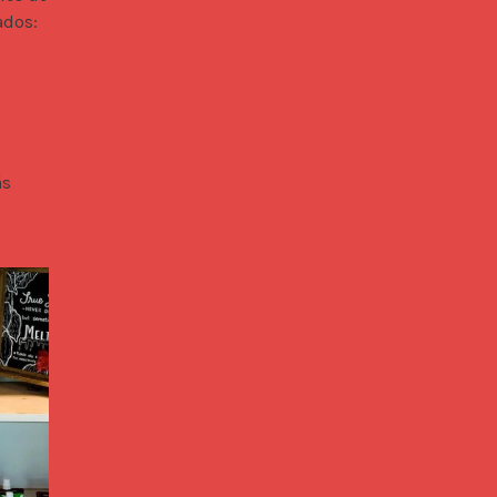
ados: 
s 