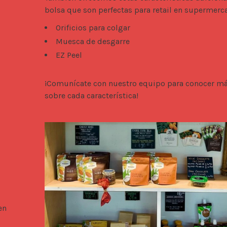
bolsa que son perfectas para retail en supermerc
Orificios para colgar
Muesca de desgarre
EZ Peel
¡Comunícate con nuestro equipo para conocer má
sobre cada característica!
en