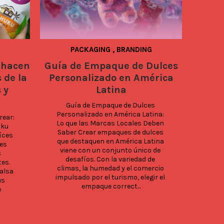
PACKAGING
,
BRANDING
a hacen
Guía de Empaque de Dulces
Ami
 de la
Personalizado en América
Empaq
 y
Latina
Guía de Empaque de Dulces 
Empaq
Personalizado en América Latina: 
ear: 
Lo que las Marcas Locales Deben 
maña
ku 
Saber Crear empaques de dulces 
los c
ces 
que destaquen en América Latina 
se e
es 
viene con un conjunto único de 
del d
 
desafíos. Con la variedad de 
el ce
es. 
climas, la humedad y el comercio 
mismo
alsa 
impulsado por el turismo, elegir el 
dise
s 
empaque correct...
 