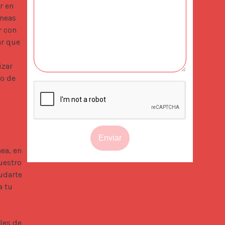
 en 
neas 
 con 
r que 
zar 
o de 
Enviar
a, en 
estro 
darte 
 tu 
es de 