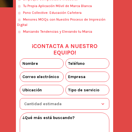
Tu Propia Aplicación Móvil de Marca Blanca
Pono Collective: Educación Cafetera
Menores MOQs con Nuestro Proceso de Impresión
Digital
Marcando Tendencias y Elevando tu Marca
¡CONTACTA A NUESTRO
EQUIPO!