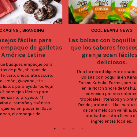
CKAGING
,
BRANDING
COOL BEANS NEWS
nsejos fáciles para
Las bolsas con boquill
 empaque de galletas
que los sabores frescos
 América Latina
granja sean fáciles
deliciosos.
que busques empaque para 
etas de piña, chispas de 
Una forma inteligente de sabor
e, taro, chocolate oscuro, 
Bolsas con boquilla en Kahu
o, limón, guayaba, etc., 
Farms Kahuku Farms, con raí
 listos para ayudarte. Aquí 
en la North Shore de O‘ahu, 
s 3 consejos fáciles para 
conocida por sus sabores
enzar tu proyecto: 1) 
tropicales intensos y vibrant
ina el tamaño y cuántas 
Desde jarabe de lilikoi hasta s
s quieres empacar En Savor 
de caramelo con vainilla, su
ands, el empaque de ...
productos están llenos de
ingredientes locales...