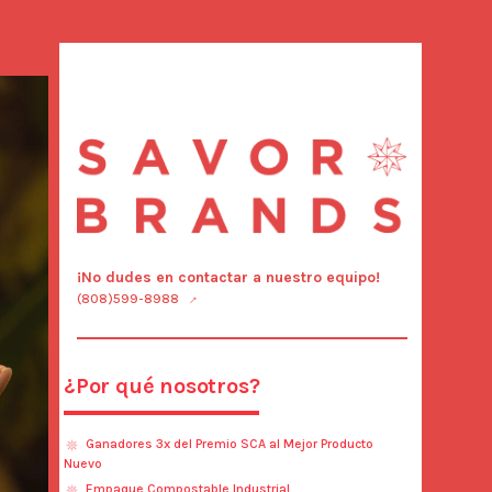
¡No dudes en contactar a nuestro equipo!
(808)599-8988
¿Por qué nosotros?
Ganadores 3x del Premio SCA al Mejor Producto
Nuevo
Empaque Compostable Industrial