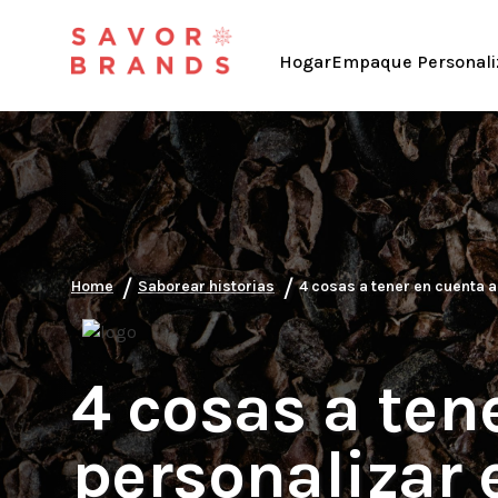
Hogar
Empaque Personali
/
/
Home
Saborear historias
4 cosas a tener en cuenta 
4 cosas a ten
personalizar