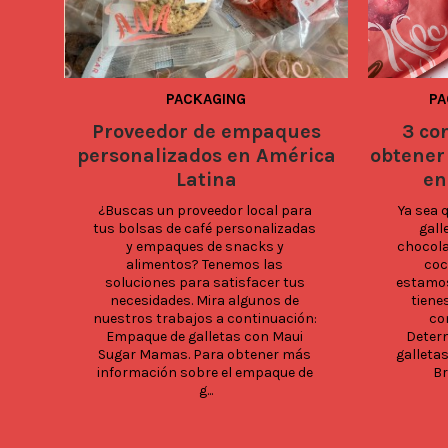
PACKAGING
PA
Proveedor de empaques
3 co
personalizados en América
obtener
Latina
en
¿Buscas un proveedor local para 
Ya sea 
tus bolsas de café personalizadas 
gall
y empaques de snacks y 
chocolat
alimentos? Tenemos las 
coc
soluciones para satisfacer tus 
estamos
necesidades. Mira algunos de 
tiene
nuestros trabajos a continuación: 
com
Empaque de galletas con Maui 
Determ
Sugar Mamas. Para obtener más 
galleta
información sobre el empaque de 
Br
g...