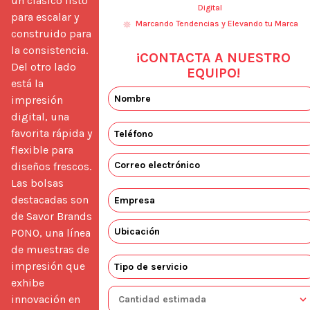
un clásico listo 
Digital
para escalar y 
Marcando Tendencias y Elevando tu Marca
construido para 
la consistencia. 
¡CONTACTA A NUESTRO
Del otro lado 
EQUIPO!
está la 
impresión 
digital, una 
favorita rápida y 
flexible para 
diseños frescos. 
Las bolsas 
destacadas son 
de Savor Brands 
PONO, una línea 
de muestras de 
impresión que 
exhibe 
innovación en 