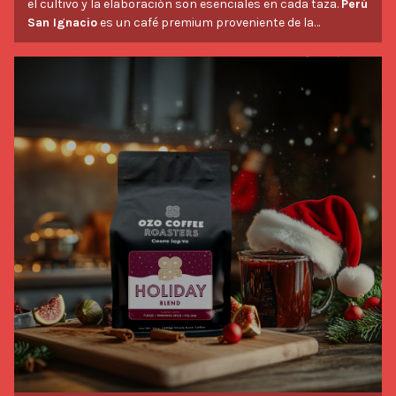
el cultivo y la elaboración son esenciales en cada taza.
Perú
San Ignacio
es un café premium proveniente de la
exuberante y elevada región de
San Ignacio, Cajamarca,
Perú
. Este café de origen único no solo es una deliciosa
infusión, sino también un símbolo de compromiso con la
Savor Stories
agricultura sostenible, el comercio justo y el cultivo
orgánico
.