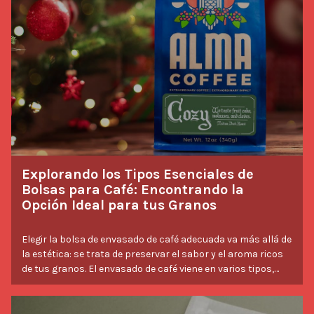
Explorando los Tipos Esenciales de
Bolsas para Café: Encontrando la
Opción Ideal para tus Granos
Elegir la bolsa de envasado de café adecuada va más allá de
la estética: se trata de preservar el sabor y el aroma ricos
de tus granos. El envasado de café viene en varios tipos,
cada uno diseñado con características específicas para
mejorar la frescura, proteger durante el envío y atraer a los
consumidores. Desde las clásicas bolsas con fuelle lateral