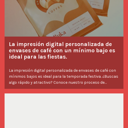
La impresión digital personalizada de
envases de café con un mínimo bajo es
ideal para las fiestas.
La impresión digital personalizada de envases de café con
mínimos bajos es ideal para la temporada festiva. ¿Buscas
algo rápido y atractivo? Conoce nuestro proceso de
impresión DIGITAL. Desde su lanzamiento, hemos ayudado a
socios a crear empaques de café de gran calidad con
mínimos de pedido reducidos. Con tiempos de entrega de 5
a 7 semanas, nuestra impresión DIGITAL es perfecta para
pedidos de última hora. Puedes imprimir con la cantidad de
colores que desees sin costo extra. Savor Brands facilita
elevar tu empaque de café. ¿Interesado en comenzar un