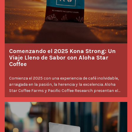
Comenzando el 2025 Kona Strong: Un
Viaje Lleno de Sabor con Aloha Star
Coffee
Comienza el 2025 con una experiencia de café inolvidable,
arraigada en la pasión, la herencia y la excelencia. Aloha
Star Coffee Farms y Pacific Coffee Research presentan el
galardonado Aloha Star Canela, un café de Kona que está
conquistando corazones y paladares. Aquí te contamos
por qué esta mezcla es la manera perfecta de comenzar el
Saborear historias
año con fuerza.