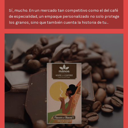
Sí, mucho. En un mercado tan competitivo como el del café
de especialidad, un empaque personalizado no solo protege
los granos, sino que también cuenta la historia de tu
marca. Un diseño visualmente atractivo, con acabados y
características únicas como cierres resellables o válvulas
desgasificadoras, influye directamente en la decisión de
Industry News
compra del cliente.