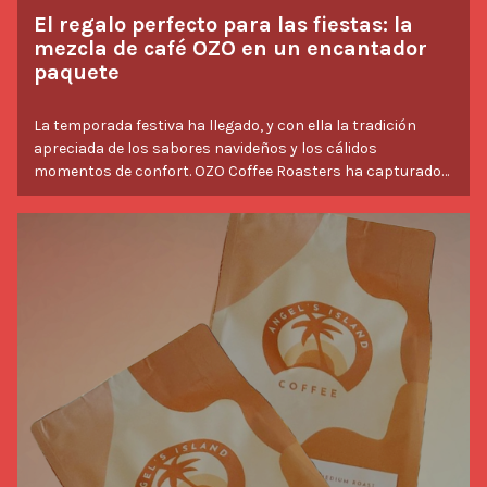
El regalo perfecto para las fiestas: la
mezcla de café OZO en un encantador
paquete
La temporada festiva ha llegado, y con ella la tradición
apreciada de los sabores navideños y los cálidos
momentos de confort. OZO Coffee Roasters ha capturado
la esencia de las fiestas en su Mezcla Navideña 2024, un
café que encarna el espíritu de la temporada en cada
sorbo. Diseñada con cuidado y elaborada con precisión, la
Savor Stories
Mezcla Navideña es más que un café: es una experiencia
sensorial. Presentada en un elegante paquete negro
diseñado por Savor Brands, esta oferta estacional destaca
por su moderna elegancia y estética limpia, convirtiéndola
en el regalo perfecto o una adición especial a tu colección
de café.