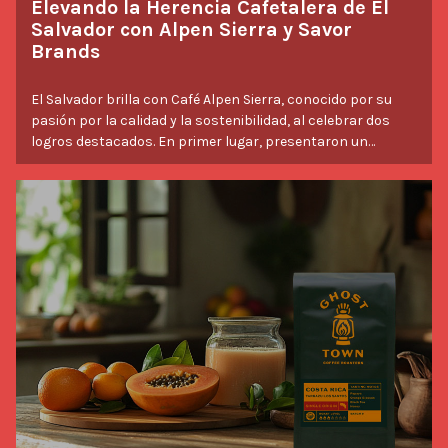
Elevando la Herencia Cafetalera de El
Salvador con Alpen Sierra y Savor
Brands
El Salvador brilla con Café Alpen Sierra, conocido por su
pasión por la calidad y la sostenibilidad, al celebrar dos
logros destacados. En primer lugar, presentaron un
rediseño moderno y elegante de sus bolsas de café,
reflejando su compromiso de evolucionar sin perder sus
raíces. En segundo lugar, lanzaron su primer Café de
Industry News
Relación de Comercio Directo (DTRC), destacando un
microlote exclusivo proveniente de Café L’Etranger en El
Salvador. Este café extraordinario representa no solo una
artesanía excepcional, sino también una dedicación al
comercio justo y a colaboraciones significativas.