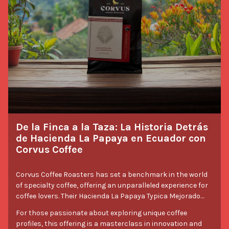
impulsar las ventas.
De la Finca a la Taza: La Historia Detrás
de Hacienda La Papaya en Ecuador con
Corvus Coffee
Corvus Coffee Roasters has set a benchmark in the world
of specialty coffee, offering an unparalleled experience for
coffee lovers. Their Hacienda La Papaya Typica Mejorado
from Ecuador is a standout, featuring a distinct
For those passionate about exploring unique coffee
combination of the Typica Mejorado variety and the
profiles, this offering is a masterclass in innovation and
anaerobic natural process. Each sip reveals a symphony of