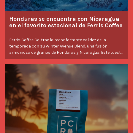
Honduras se encuentra con Nicaragua
en el favorito estacional de Ferris Coffee
Ferris Coffee Co. trae la reconfortante calidez de la
temporada con su Winter Avenue Blend, una fusión
armoniosa de granos de Honduras y Nicaragua. Este tueste
medio está diseñado para resaltar sabores ricos y suaves
que combinan perfectamente con las mañanas de invierno
o las noches festivas. Un clásico estacional, esta mezcla
Savor Stories
encapsula la dedicación de Ferris Coffee a la calidad y el
abastecimiento sostenible, ofreciendo a los amantes del
café una experiencia tan ética como deliciosa.