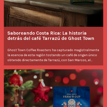
Saboreando Costa Rica: La historia
detrás del café Tarrazú de Ghost Town
Ghost Town Coffee Roasters ha capturado magistralmente
la esencia de esta región tostando un café de origen único
obtenido directamente de Tarrazú, con San Marcos, el
santo patrono de la ciudad, cuidando su recorrido. En
colaboración con Savor Brands, han empaquetado este
tesoro costarricense para llevarlo directamente a tu mesa,
Saborear historias
donde te esperan sus sabores brillantes y su perfil único.