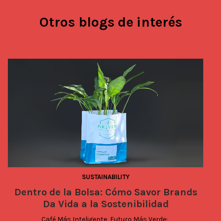
Otros blogs de interés
SUSTAINABILITY
Dentro de la Bolsa: Cómo Savor Brands
Da Vida a la Sostenibilidad
Café Más Inteligente, Futuro Más Verde: 