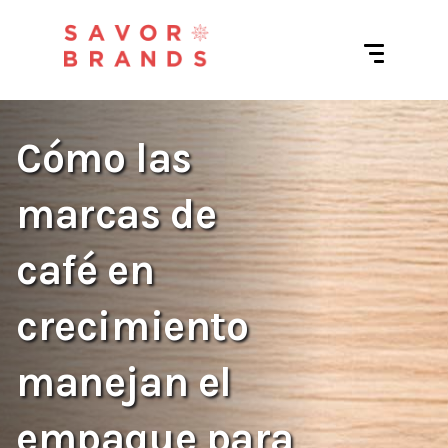
Cómo las
marcas de
café en
crecimiento
manejan el
empaque para