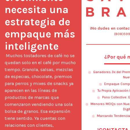
necesita una 
estrategia de 
¡No dudes en contact
empaque más 
(808)59
inteligente
 Muchos tostadores de café no se 
¿Por qué 
quedan solo en el café por mucho 
tiempo. Granola, salsas, mezclas 
Ganadores 3x del Prem
de especias, chocolate, premios 
Nue
para perros y mixes de snacks ya 
Empaque Compos
aparecen en las líneas de 
Tu Propia Aplicación
productos de marcas que 
Pono Collective:
comenzaron vendiendo una sola 
Menores MOQs con Nues
Digi
bolsa de granos. Esa expansión 
Marcando Tendencia
tiene sentido. Ya cuentas con 
relaciones con clientes, 