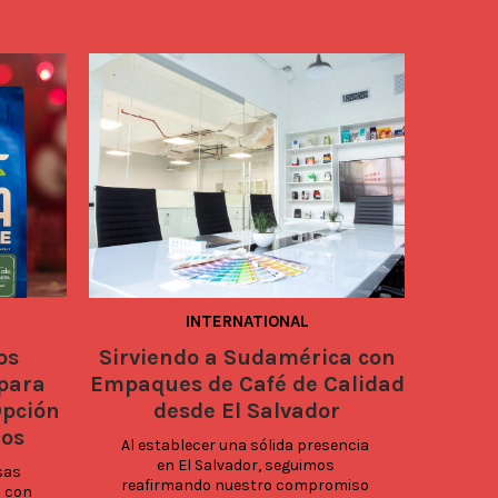
INTERNATIONAL
os
Sirviendo a Sudamérica con
Bol
 para
Empaques de Café de Calidad
Blanc
Opción
desde El Salvador
nos
Al establecer una sólida presencia 
El
en El Salvador, seguimos 
blanc
as 
reafirmando nuestro compromiso 
el qu
 con 