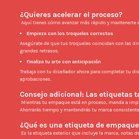
¿Quieres acelerar el proceso?
 Aquí tienes cómo avanzar más rápido y mantenerte al
Empieza con los troqueles correctos
Asegúrate de que tus troqueles coincidan con las di
grandes retrasos. 
Finaliza tu arte con anticipación
Trabaja con tu diseñador ahora para completar tu dise
aprobaciones.

Consejo adicional: Las etiquetas
 Mientras tu empaque está en proceso, manda a imprimir tus etiquetas navideñas personalizadas al mismo tiempo. 
Ahorrarás tiempo y mantendrás tu marca consistente.
¿Qué es una etiqueta de empaque
 Es la etiqueta exterior que incluye la marca, notas de sabor, nivel de tueste, origen y mensaje navideño. Para las 