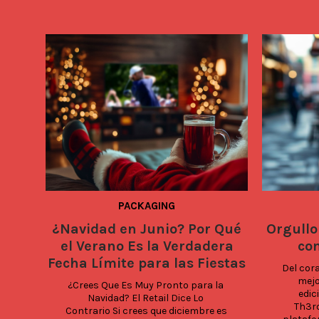
PACKAGING
¿Navidad en Junio? Por Qué
Orgullo
el Verano Es la Verdadera
co
Fecha Límite para las Fiestas
Del cor
mejo
¿Crees Que Es Muy Pronto para la 
edic
Navidad? El Retail Dice Lo 
Th3rd
Contrario Si crees que diciembre es 