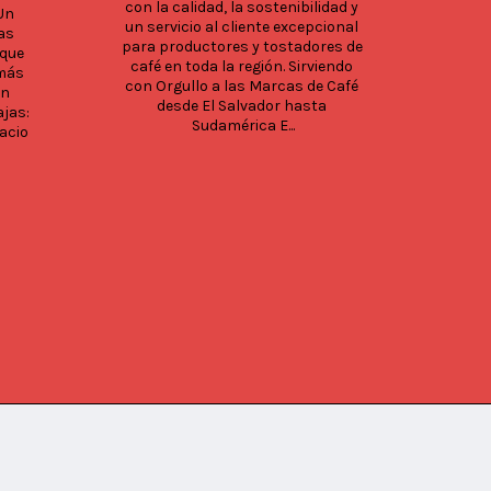
con la calidad, la sostenibilidad y 
un f
Un 
un servicio al cliente excepcional 
vende
as 
para productores y tostadores de 
que 
café en toda la región. Sirviendo 
pers
más 
con Orgullo a las Marcas de Café 
pro
n 
desde El Salvador hasta 
p
jas: 
Sudamérica E...
n
acio 