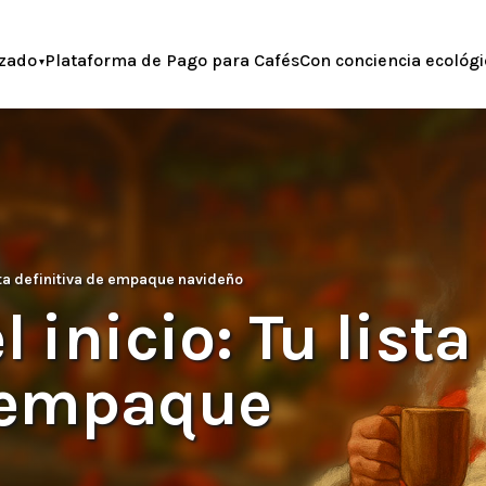
zado
Plataforma de Pago para Cafés
Con conciencia ecológi
lista definitiva de empaque navideño
 inicio: Tu lista
e empaque