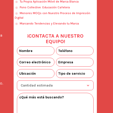
Tu Propia Aplicación Móvil de Marca Blanca
Pono Collective: Educación Cafetera
Menores MOQs con Nuestro Proceso de Impresión
Digital
Marcando Tendencias y Elevando tu Marca
a 
¡CONTACTA A NUESTRO
EQUIPO!