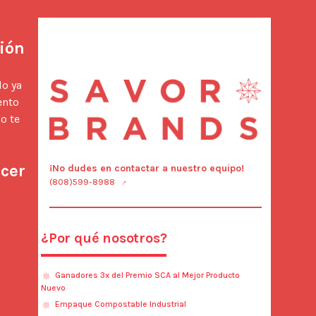
ión 
nto 
 te 
ocer
¡No dudes en contactar a nuestro equipo!
(808)599-8988
¿Por qué nosotros?
Ganadores 3x del Premio SCA al Mejor Producto
Nuevo
Empaque Compostable Industrial