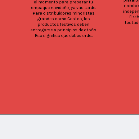
platafo
el momento para preparar tu 
nombre,
empaque navideño, ya vas tarde. 
independ
Para distribuidores minoristas 
Fireb
grandes como Costco, los 
tostad
productos festivos deben 
entregarse a principios de otoño. 
Eso significa que debes orde...