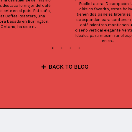
rma canadiense del mismo 
Fuelle Lateral Descripción: 
 destaca lo mejor del café 
clásico favorito, estas bols
iente en el país. Este año, 
tienen dos paneles laterales 
at Coffee Roasters, una 
se expanden para contener 
ora basada en Burlington, 
café mientras mantienen u
Ontario, ha sido n...
diseño vertical elegante. Venta
Ideales para maximizar el esp
en es...
BACK TO BLOG