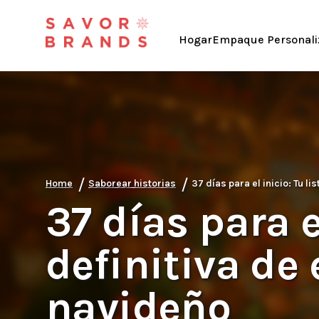
Hogar
Empaque Personali
/
/
Home
Saborear historias
37 días para el inicio: Tu 
37 días para el
definitiva d
navideño