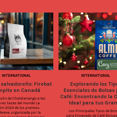
INTERNATIONAL
INTERNATIONAL
 salvadoreño: Firebat
Explorando los Tip
mpite en Canadá
Esenciales de Bolsas
Café: Encontrando la 
azón de Chalatenango a las 
Ideal para tus Gra
res tazas del mundo La 
ión 2024 de los premios 
Los Principales Tipos de Bols
wave, organizada por la 
para Envasado de Café Bolsas