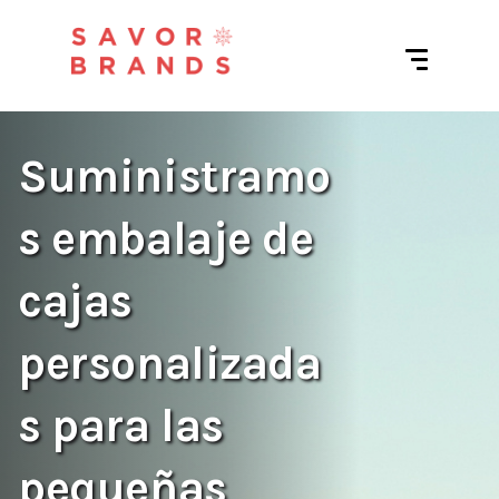
Suministramo
s embalaje de
cajas
personalizada
s para las
pequeñas