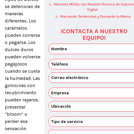
Menores MOQs con Nuestro Proceso de Impresi
se deterioran de 
Digital
maneras 
Marcando Tendencias y Elevando tu Marca
diferentes. Los 
caramelos 
¡CONTACTA A NUESTRO
pueden correrse 
EQUIPO!
o pegarse. Los 
dulces duros 
pueden volverse 
pegajosos 
cuando se cuela 
la humedad. Las 
golosinas con 
recubrimiento 
pueden rayarse, 
presentar 
“bloom” o 
perder esa 
sensación 