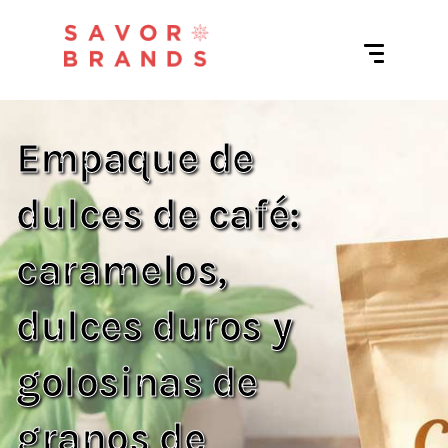
Empaque de
dulces de café:
caramelos,
dulces duros y
golosinas de
granos de