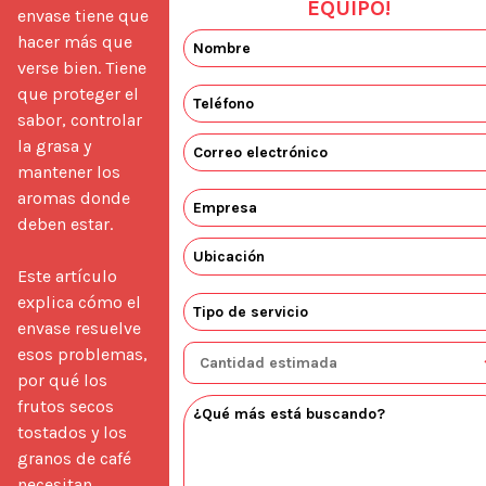
EQUIPO!
envase tiene que 
hacer más que 
verse bien. Tiene 
que proteger el 
sabor, controlar 
la grasa y 
mantener los 
aromas donde 
deben estar.

Este artículo 
explica cómo el 
envase resuelve 
esos problemas, 
por qué los 
frutos secos 
tostados y los 
granos de café 
necesitan 