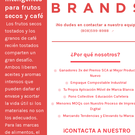
para frutos 
secos y café
 Los frutos secos 
¡No dudes en contactar a nuestro equip
tostados y los 
(808)599-8988
granos de café 
recién tostados 
comparten un 
¿Por qué nosotros?
gran desafío. 
Ambos liberan 
Ganadores 3x del Premio SCA al Mejor Produc
aceites y aromas 
Nuevo
intensos que 
Empaque Compostable Industrial
pueden dañar el 
Tu Propia Aplicación Móvil de Marca Blanca
envase y acortar 
Pono Collective: Educación Cafetera
la vida útil si los 
Menores MOQs con Nuestro Proceso de Impres
Digital
materiales no son 
Marcando Tendencias y Elevando tu Marca
los adecuados. 
Para las marcas 
¡CONTACTA A NUESTRO
de alimentos, el 